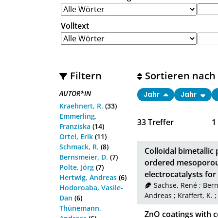
Volltext
Filtern
Sortieren nach
AUTOR*IN
Jahr
Jahr
Kraehnert, R.
(33)
Emmerling,
33
Treffer
1
Franziska
(14)
Ortel, Erik
(11)
Schmack, R.
(8)
Colloidal bimetalli
Bernsmeier, D.
(7)
ordered mesoporous
Polte, Jörg
(7)
electrocatalysts fo
Hertwig, Andreas
(6)
Sachse, René
;
Bern
Hodoroaba, Vasile-
Andreas
;
Kraffert, K.
Dan
(6)
Thünemann,
ZnO coatings with co