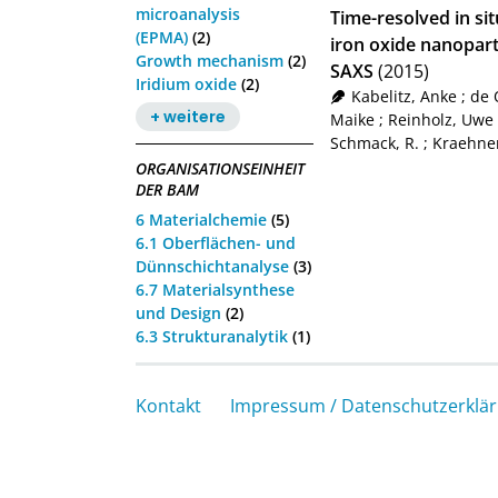
microanalysis
Time-resolved in si
(EPMA)
(2)
iron oxide nanopar
Growth mechanism
(2)
SAXS
(2015)
Iridium oxide
(2)
Kabelitz, Anke
;
de 
+ weitere
Maike
;
Reinholz, Uwe
Schmack, R.
;
Kraehner
ORGANISATIONSEINHEIT
DER BAM
6 Materialchemie
(5)
6.1 Oberflächen- und
Dünnschichtanalyse
(3)
6.7 Materialsynthese
und Design
(2)
6.3 Strukturanalytik
(1)
Kontakt
Impressum / Datenschutzerklä