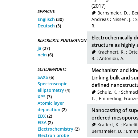
(2017)
SPRACHE
Bernsmeier, D.
;
Be
Englisch
(30)
Andreas
;
Nissen, J.
;
S
Deutsch
(3)
R.
Electrochemically d
REFERIERTE PUBLIKATION
structure as highly 
ja
(27)
Kraehnert, R.
;
Ortel
nein
(6)
R.
;
Antoniou, A.
SCHLAGWORTE
Mechanism and kineti
SAXS
(6)
Linking bulk and su
Spectroscopic
defined nanostruct
ellipsometry
(4)
Schulz, K.
;
Schmack
XPS
(3)
T.
;
Emmerling, Franzi
Atomic layer
deposition
(2)
Nanocasting of supe
EDX
(2)
ordered mesoporos
EISA
(2)
Kraffert, K.
;
Kabelit
Electrochemistry
(2)
Bernsmeier, D.
;
Emmer
Electron probe