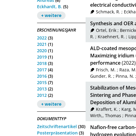
Andreas
(6)
electrical conductiv
Eckhardt, B.
(5)
Schmack, R.
;
Eckhar
+ weitere
Synthesis and OER a
ERSCHEINUNGSJAHR
Ortel, Erik
;
Bernick
R.
;
Kraehnert, R.
;
Lip
2022
(3)
2021
(1)
ALD-coated mesopor
2020
(1)
Maximizing iridium 
2019
(1)
performance
(2022)
2018
(3)
2017
(4)
Frisch, M.
;
Raza, M.
2016
(3)
Gunder, R.
;
Pinna, N.
2015
(7)
Stabilization of Me
2013
(2)
Sintering and Phas
2012
(2)
Deposition of Alumi
+ weitere
Kraffert, K.
;
Karg, 
Wirth,, Thomas
;
Pinna
DOKUMENTTYP
Zeitschriftenartikel
(30)
Nafion-free carbon-
Posterpräsentation
(3)
hydrogen evolution