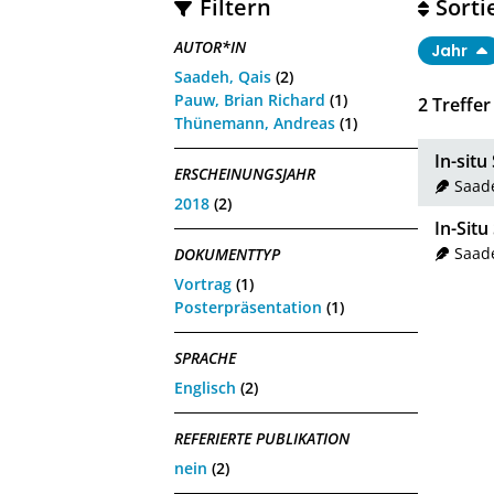
Filtern
Sorti
AUTOR*IN
Jahr
Saadeh, Qais
(2)
Pauw, Brian Richard
(1)
2
Treffer
Thünemann, Andreas
(1)
In-situ
ERSCHEINUNGSJAHR
Saad
2018
(2)
In-Sit
Saad
DOKUMENTTYP
Vortrag
(1)
Posterpräsentation
(1)
SPRACHE
Englisch
(2)
REFERIERTE PUBLIKATION
nein
(2)