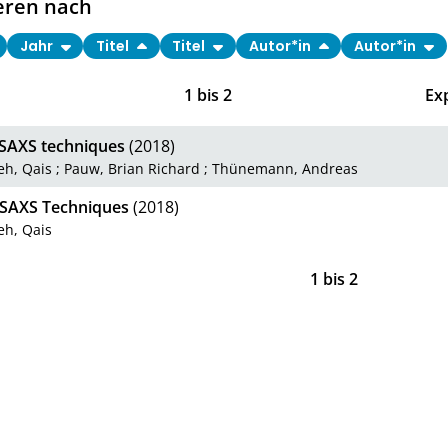
eren nach
Jahr
Titel
Titel
Autor*in
Autor*in
1
bis
2
Ex
 SAXS techniques
(2018)
eh, Qais
;
Pauw, Brian Richard
;
Thünemann, Andreas
u SAXS Techniques
(2018)
eh, Qais
1
bis
2