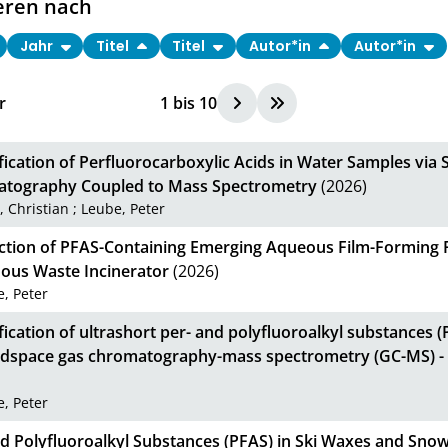
eren nach
Jahr
Titel
Titel
Autor*in
Autor*in
r
1
bis
10
ication of Perfluorocarboxylic Acids in Water Samples via
tography Coupled to Mass Spectrometry
(2026)
, Christian
;
Leube, Peter
ction of PFAS-Containing Emerging Aqueous Film-Forming Fo
ous Waste Incinerator
(2026)
, Peter
ication of ultrashort per- and polyfluoroalkyl substances 
adspace gas chromatography-mass spectrometry (GC-MS) 
, Peter
nd Polyfluoroalkyl Substances (PFAS) in Ski Waxes and Sno