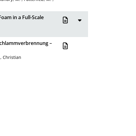
am in a Full-Scale
ärschlammverbrennung –
 Christian