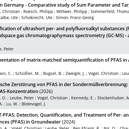
 in Germany - Comparative study of Sum Parameter and Tar
, Christian
;
Roesch, Philipp
;
Wittwer, Philipp
;
Sommerfeld, Thom
albe, Ute
;
Schoknecht, Ute
;
Simon, Franz-Georg
ication of ultrashort per- and polyfluoroalkyl substances 
adspace gas chromatographymass spectrometry (GC-MS) -
, Peter
entation of matrix-matched semiquantification of PFAS in
ain, C.
;
Schüßler, M.
;
Bugsel, B.
;
Zweigle, J.
;
Vogel, Christian
;
Leu
sche Zerstörung von PFAS in der Sondermüllverbrennung: 
AS-Konzentration
(2026)
, O.
;
Leube, Peter
;
Vogel, Christian
;
Kennedy, E.
;
Stockenhuber, 
A.
;
Lu, W.
;
Blotevogel, J.
PFAS: Detection, Quantification, and Treatment of Per- an
nces (PFAS) in Groundwater
(2024)
, A.
;
Vogel, Christian
;
Leube, Peter
;
Ben Efraim, R.
;
Nir, O.
;
Chau