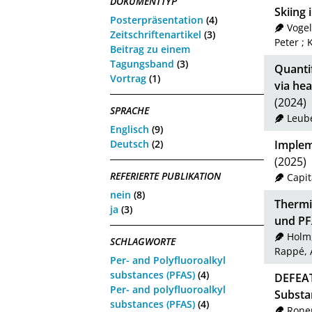
DOKUMENTTYP
Skiing
Posterpräsentation
(4)
Vogel
Zeitschriftenartikel
(3)
Peter
;
K
Beitrag zu einem
Tagungsband
(3)
Quantif
Vortrag
(1)
via he
(2024)
SPRACHE
Leube
Englisch
(9)
Deutsch
(2)
Implem
(2025)
REFERIERTE PUBLIKATION
Capit
nein
(8)
Thermi
ja
(3)
und PF
Holm
SCHLAGWORTE
Rappé, 
Per- and Polyfluoroalkyl
substances (PFAS)
(4)
DEFEAT-
Per- and polyfluoroalkyl
Substa
substances (PFAS)
(4)
Ronen