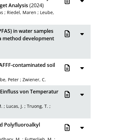
get Analysis
(2024)
as
;
Riedel, Maren
;
Leube,
(PFAS) in water samples
 a method development
 AFFF-contaminated soil
be, Peter
;
Zwiener, C.
Einfluss von Temperatur
M.
;
Lucas, J.
;
Truong, T.
;
d Polyfluoroalkyl
dhary, M.
;
Futterlieb, M.
;