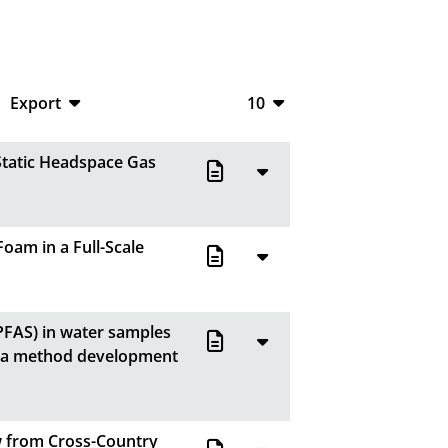
Export
10
CSV
10
 Static Headspace Gas
RIS
20
XML
50
am in a Full-Scale
100
(PFAS) in water samples
- a method development
w from Cross-Country