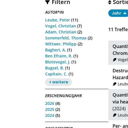
Filtern
Sorti
AUTOR*IN
Jahr
Leube, Peter
(11)
Vogel, Christian
(7)
11
Treffe
Adam, Christian
(2)
Sommerfeld, Thomas
(2)
Wittwer, Philipp
(2)
Quantif
Bagheri, A.
(1)
Chroma
Ben Efraim, R.
(1)
Vogel
Blotevogel, J.
(1)
Bugsel, B.
(1)
Destru
Capitain, C.
(1)
Hazard
+ weitere
Leube
Quantif
ERSCHEINUNGSJAHR
via he
2026
(4)
(2024)
2025
(2)
Leube
2024
(5)
Per- a