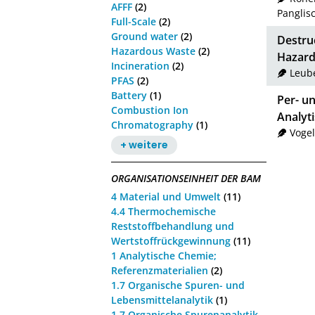
AFFF
(2)
Panglisc
Full-Scale
(2)
Ground water
(2)
Destru
Hazardous Waste
(2)
Hazard
Incineration
(2)
Leube
PFAS
(2)
Battery
(1)
Per- u
Combustion Ion
Analyt
Chromatography
(1)
Vogel
+ weitere
ORGANISATIONSEINHEIT DER BAM
4 Material und Umwelt
(11)
4.4 Thermochemische
Reststoffbehandlung und
Wertstoffrückgewinnung
(11)
1 Analytische Chemie;
Referenzmaterialien
(2)
1.7 Organische Spuren- und
Lebensmittelanalytik
(1)
1.7 Organische Spurenanalytik