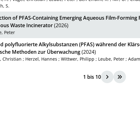
h, S.
ction of PFAS-Containing Emerging Aqueous Film-Forming Fo
ous Waste Incinerator
(2026)
, Peter
nd polyfluorierte Alkylsubstanzen (PFAS) während der Kl
ische Methoden zur Überwachung
(2024)
, Christian
;
Herzel, Hannes
;
Wittwer, Philipp
;
Leube, Peter
;
Adam,
1
bis
10