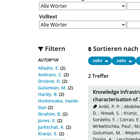
Volltext
Filtern
Sortieren nach
AUTOR*IN
Jahr
Jahr
Alladio, E.
(2)
Andraos, C.
(2)
2
Treffer
Drobne, D.
(2)
Gulumian, M.
(2)
Knowledge Infrastr
Hardy, B.
(2)
characterisation of
Hodoroaba, Vasile-
Ankli, P. P.
;
Abdelwa
Dan
(2)
D.
;
Novak, S.
;
Kranjc, 
Ibrahim, B.
(2)
Sordello, F.
;
Corrao, E.
Jones, E.
(2)
Mrkwitschka, Paul
;
Ma
Jurkschat, K.
(2)
Gulumian, M.
;
Wepene
Kranjc, E.
(2)
Doolin, A.
;
Leuchtenbe