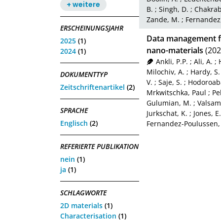
+ weitere
B.
;
Singh, D.
;
Chakrab
Zande, M.
;
Fernandez,
ERSCHEINUNGSJAHR
Data management fo
2025
(1)
nano-materials
(202
2024
(1)
Ankli, P.P.
;
Ali, A.
;
Milochiv, A.
;
Hardy, S.
DOKUMENTTYP
V.
;
Saje, S.
;
Hodoroaba
Zeitschriftenartikel
(2)
Mrkwitschka, Paul
;
Pe
Gulumian, M.
;
Valsami
SPRACHE
Jurkschat, K.
;
Jones, E.
Englisch
(2)
Fernandez-Poulussen,
REFERIERTE PUBLIKATION
nein
(1)
ja
(1)
SCHLAGWORTE
2D materials
(1)
Characterisation
(1)