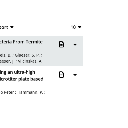
port
10
CSV
10
acteria From Termite
RIS
20
eis, B.
;
Glaeser, S. P.
;
XML
50
aeser, J.
;
Vilcinskas, A.
100
ing an ultra-high
crotiter plate based
o Peter
;
Hammann, P.
;