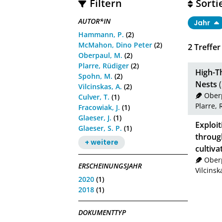
Filtern
Sorti
AUTOR*IN
Jahr
Hammann, P.
(2)
McMahon, Dino Peter
(2)
2
Treffer
Oberpaul, M.
(2)
Plarre, Rüdiger
(2)
High-Th
Spohn, M.
(2)
Nests
(
Vilcinskas, A.
(2)
Ober
Culver, T.
(1)
Plarre, 
Fracowiak, J.
(1)
Glaeser, J.
(1)
Exploit
Glaeser, S. P.
(1)
throug
+ weitere
cultiva
Ober
ERSCHEINUNGSJAHR
Vilcinsk
2020
(1)
2018
(1)
DOKUMENTTYP