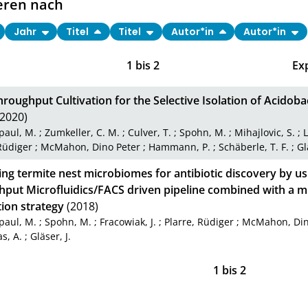
eren nach
Jahr
Titel
Titel
Autor*in
Autor*in
1
bis
2
Ex
roughput Cultivation for the Selective Isolation of Acidob
2020)
paul, M.
;
Zumkeller, C. M.
;
Culver, T.
;
Spohn, M.
;
Mihajlovic, S.
;
L
Rüdiger
;
McMahon, Dino Peter
;
Hammann, P.
;
Schäberle, T. F.
;
Gl
ing termite nest microbiomes for antibiotic discovery by us
hput Microfluidics/FACS driven pipeline combined with a mi
tion strategy
(2018)
paul, M.
;
Spohn, M.
;
Fracowiak, J.
;
Plarre, Rüdiger
;
McMahon, Din
as, A.
;
Gläser, J.
1
bis
2