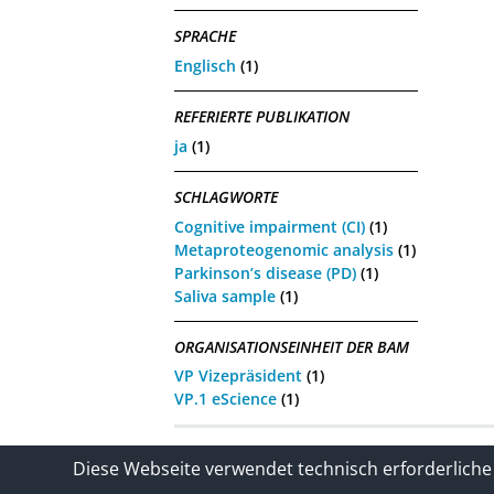
SPRACHE
Englisch
(1)
REFERIERTE PUBLIKATION
ja
(1)
SCHLAGWORTE
Cognitive impairment (CI)
(1)
Metaproteogenomic analysis
(1)
Parkinson’s disease (PD)
(1)
Saliva sample
(1)
ORGANISATIONSEINHEIT DER BAM
VP Vizepräsident
(1)
VP.1 eScience
(1)
Kontakt
Impressum / Datenschutze
Diese Webseite verwendet technisch erforderliche