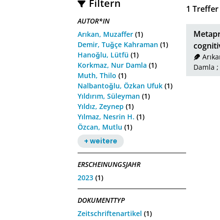
Filtern
1
Treffer
AUTOR*IN
Metapr
Arıkan, Muzaffer
(1)
Demir, Tuğçe Kahraman
(1)
cognit
Hanoğlu, Lütfü
(1)
Arıka
Korkmaz, Nur Damla
(1)
Damla
Muth, Thilo
(1)
Nalbantoğlu, Özkan Ufuk
(1)
Yıldırım, Süleyman
(1)
Yıldız, Zeynep
(1)
Yılmaz, Nesrin H.
(1)
Özcan, Mutlu
(1)
+ weitere
ERSCHEINUNGSJAHR
2023
(1)
DOKUMENTTYP
Zeitschriftenartikel
(1)