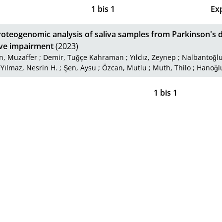
1
bis
1
Ex
oteogenomic analysis of saliva samples from Parkinson's d
ive impairment
(2023)
n, Muzaffer
;
Demir, Tuğçe Kahraman
;
Yıldız, Zeynep
;
Nalbantoğlu
;
Yılmaz, Nesrin H.
;
Şen, Aysu
;
Özcan, Mutlu
;
Muth, Thilo
;
Hanoğlu
1
bis
1