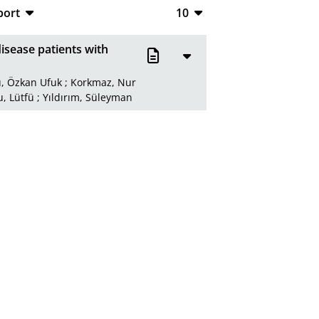
port
10
CSV
10
isease patients with
RIS
20
, Özkan Ufuk
;
Korkmaz, Nur
XML
50
, Lütfü
;
Yıldırım, Süleyman
100