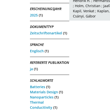
Hendrik H.
;
Hermansso
;
Holm, Christian
;
Jaaf
ERSCHEINUNGSJAHR
Kapil, Venkat
;
Kaplan,
2025
(1)
Csányi, Gábor
DOKUMENTTYP
Zeitschriftenartikel
(1)
SPRACHE
Englisch
(1)
REFERIERTE PUBLIKATION
ja
(1)
SCHLAGWORTE
Batteries
(1)
Materials Design
(1)
Nanoparticles
(1)
Thermal
Conducitivity
(1)