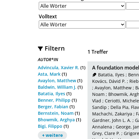
Volltext
Filtern
1
Treffer
AUTOR*IN
A foundation model 
Advincula, Xavier R.
(1)
Asta, Mark
(1)
Batatia, Ilyes
;
Benne
Avaylon, Matthew
(1)
Kovács, Dávid P.
;
Rieb
Baldwin, William J.
(1)
;
Avaylon, Matthew
;
B
Batatia, Ilyes
(1)
Noam
;
Bhowmik, Arg
Benner, Philipp
(1)
Vlad
;
Ceriotti, Michele
Berger, Fabian
(1)
Sandip
;
Della Pia, Fla
Bernstein, Noam
(1)
Machachi, Zakariya
;
F
Bhowmik, Arghya
(1)
Gardner, John L. A.
;
G
Bigi, Filippo
(1)
Annalena
;
George, Ja
Grey, Clare P.
;
Grigore
+ weitere