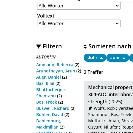
Volltext
Filtern
Sortieren nach
AUTOR*IN
Jahr
Jahr
Ammann, Rebecca
(2)
Arunothayan, Arun
(2)
2
Treffer
Auer, Daniel
(2)
Baz, Bilal
(2)
Mechanical properti
Bhattacherjee,
304-ADC interlabora
Shantanu
(2)
strength
(2025)
Bos, Freek
(2)
Buswell, Richard
(2)
Wolfs, Rob
;
Verstee
Böhler, David
(2)
Shantanu
;
Bos, Freek
Dahlenburg,
Muthukrishnan, Shra
Maximilian
(2)
Ozyurt, Nilufer
;
Roupe