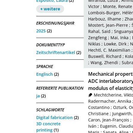
Esposito, Laura
(2)
Miranda, Luiza
;
Amma
Victor
;
Monte, Renate
+ weitere
Lombois‑Burger, Hélè
Harbouz, Ilhame
;
Zha
ERSCHEINUNGSJAHR
Mostert, Jean‑Pierre
;
2025
(2)
Rahal, Said
;
Snguanya
Zengfeng
;
Mai, Inka
;
Niklas
;
Lowke, Dirk
;
N
DOKUMENTTYP
Hechtl, C. Maximilian
Zeitschriftenartikel
(2)
Buswell, Richard
;
Kol
;
Wang, Zhendi
;
Subra
SPRACHE
Mechanical properti
Englisch
(2)
ADC interlaborator
modulus of elasticit
REFERIERTE PUBLIKATION
Mechtcherine, Vikto
ja
(2)
Radermacher, Annika
Costantino
;
Ozturk, O
SCHLAGWORTE
Christiane
;
Jungwirth,
Digital fabrication
(2)
Caron, Jean‑François
;
3D concrete
Iván
;
Eugenin, Claudi
printing
(1)
Maris
;
Sapata, Alise
;