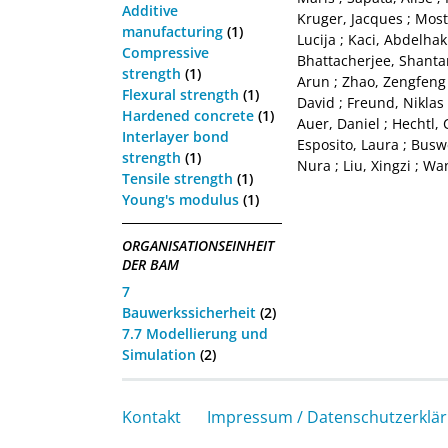
Additive
Kruger, Jacques
;
Most
manufacturing
(1)
Lucija
;
Kaci, Abdelhak
Compressive
Bhattacherjee, Shant
strength
(1)
Arun
;
Zhao, Zengfeng
Flexural strength
(1)
David
;
Freund, Niklas
Hardened concrete
(1)
Auer, Daniel
;
Hechtl, 
Interlayer bond
Esposito, Laura
;
Buswe
strength
(1)
Nura
;
Liu, Xingzi
;
Wan
Tensile strength
(1)
Young's modulus
(1)
ORGANISATIONSEINHEIT
DER BAM
7
Bauwerkssicherheit
(2)
7.7 Modellierung und
Simulation
(2)
Kontakt
Impressum / Datenschutzerklä