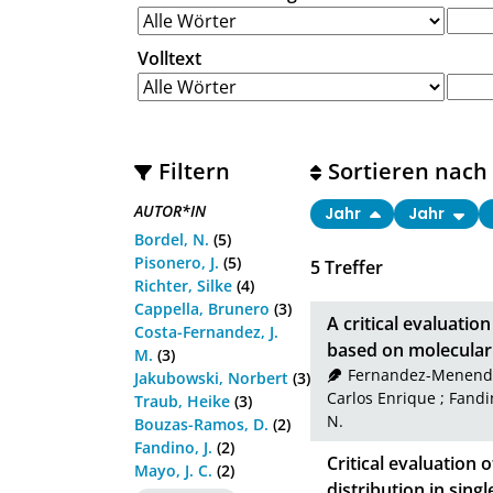
Volltext
Filtern
Sortieren nach
AUTOR*IN
Jahr
Jahr
Bordel, N.
(5)
Pisonero, J.
(5)
5
Treffer
Richter, Silke
(4)
Cappella, Brunero
(3)
A critical evaluatio
Costa-Fernandez, J.
based on molecular 
M.
(3)
Fernandez-Menendez
Jakubowski, Norbert
(3)
Carlos Enrique
;
Fandin
Traub, Heike
(3)
N.
Bouzas-Ramos, D.
(2)
Fandino, J.
(2)
Critical evaluation 
Mayo, J. C.
(2)
distribution in sing