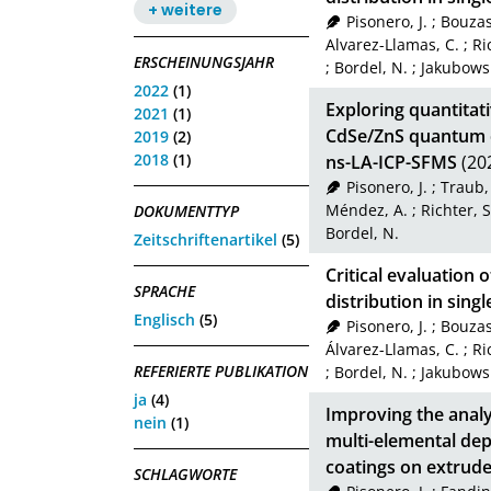
+ weitere
Pisonero, J.
;
Bouzas
Alvarez-Llamas, C.
;
Ri
ERSCHEINUNGSJAHR
;
Bordel, N.
;
Jakubowsk
2022
(1)
Exploring quantitat
2021
(1)
CdSe/ZnS quantum dot
2019
(2)
2018
(1)
ns-LA-ICP-SFMS
(20
Pisonero, J.
;
Traub,
Méndez, A.
;
Richter, S
DOKUMENTTYP
Bordel, N.
Zeitschriftenartikel
(5)
Critical evaluation 
SPRACHE
distribution in sing
Englisch
(5)
Pisonero, J.
;
Bouzas
Álvarez-Llamas, C.
;
Ri
REFERIERTE PUBLIKATION
;
Bordel, N.
;
Jakubowsk
ja
(4)
Improving the anal
nein
(1)
multi-elemental dept
coatings on extrud
SCHLAGWORTE