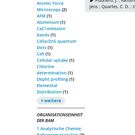
Pisonero, J.
;
Fandino
Atomic Force
Jens
;
Quarles, C. D.
;
G
Microscopy
(2)
AFM
(1)
Aluminium
(1)
CaCl emission
bands
(1)
CdSe/ZnS quantum
Dots
(1)
Cell
(1)
Cellular uptake
(1)
Chlorine
determination
(1)
Depht profiling
(1)
Elemental
Distribution
(1)
+ weitere
ORGANISATIONSEINHEIT
DER BAM
1 Analytische Chemie;
Referenzmaterialien
(2)