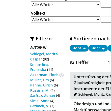
Volltext
Filtern
Sortieren nach
AUTOR*IN
Jahr
Jahr
Schlegel, Moritz-
Caspar
(92)
92
Treffer
1
Emmerling,
Franziska
(11)
Akkerman, Floris
(6)
Unterstützung der 
Müller, Urs
(6)
Glaubwürdigkeit pr
Panne, Ulrich
(6)
Instrumente der EU
Russina, M.
(4)
Schlegel, Moritz-Ca
Sarfraz, Adnan
(4)
Simo, Anne
(4)
Ökodesign und Indu
Grzimek, V.
(3)
Marktüberwachungs