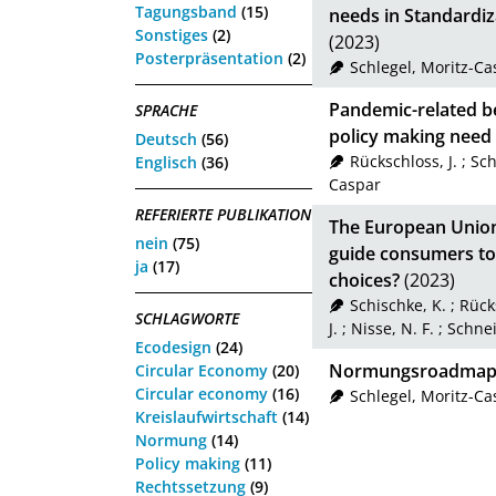
Tagungsband
(15)
needs in Standardiz
Sonstiges
(2)
(2023)
Posterpräsentation
(2)
Schlegel, Moritz-Ca
Pandemic-related b
SPRACHE
policy making need 
Deutsch
(56)
Rückschloss, J.
;
Sch
Englisch
(36)
Caspar
REFERIERTE PUBLIKATION
The European Union
nein
(75)
guide consumers to
ja
(17)
choices?
(2023)
Schischke, K.
;
Rücks
SCHLAGWORTE
J.
;
Nisse, N. F.
;
Schne
Ecodesign
(24)
Normungsroadmap C
Circular Economy
(20)
Circular economy
(16)
Schlegel, Moritz-Ca
Kreislaufwirtschaft
(14)
Normung
(14)
Policy making
(11)
Rechtssetzung
(9)