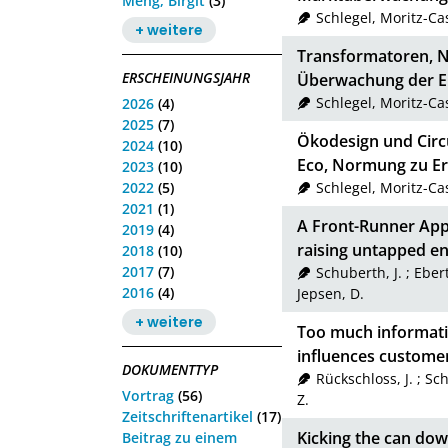
Meng, Birgit
(3)
Schlegel, Moritz-Ca
+ weitere
Transformatoren, N
ERSCHEINUNGSJAHR
Überwachung der 
Schlegel, Moritz-Ca
2026
(4)
2025
(7)
Ökodesign und Cir
2024
(10)
Eco, Normung zu Er
2023
(10)
2022
(5)
Schlegel, Moritz-Ca
2021
(1)
A Front-Runner Appr
2019
(4)
raising untapped en
2018
(10)
2017
(7)
Schuberth, J.
;
Ebert
2016
(4)
Jepsen, D.
+ weitere
Too much informati
influences custome
DOKUMENTTYP
Rückschloss, J.
;
Sch
Vortrag
(56)
Z.
Zeitschriftenartikel
(17)
Kicking the can dow
Beitrag zu einem