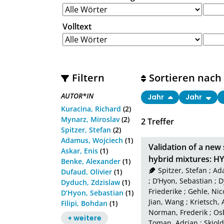
Volltext
Filtern
Sortieren nach
AUTOR*IN
Jahr
Jahr
Kuracina, Richard
(2)
Mynarz, Miroslav
(2)
2
Treffer
Spitzer, Stefan
(2)
Adamus, Wojciech
(1)
Validation of a new 
Askar, Enis
(1)
hybrid mixtures: HY
Benke, Alexander
(1)
Spitzer, Stefan
;
Ad
Dufaud, Olivier
(1)
;
D’Hyon, Sebastian
;
D
Dyduch, Zdzislaw
(1)
Friederike
;
Gehle, Nic
D’Hyon, Sebastian
(1)
Jian, Wang
;
Krietsch, 
Filipi, Bohdan
(1)
Norman, Frederik
;
Os
+ weitere
Toman, Adrian
;
Skjold