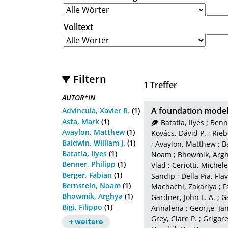
Volltext
Filtern
1
Treffer
AUTOR*IN
A foundation model 
Advincula, Xavier R.
(1)
Asta, Mark
(1)
Batatia, Ilyes
;
Benne
Avaylon, Matthew
(1)
Kovács, Dávid P.
;
Rieb
Baldwin, William J.
(1)
;
Avaylon, Matthew
;
B
Batatia, Ilyes
(1)
Noam
;
Bhowmik, Arg
Benner, Philipp
(1)
Vlad
;
Ceriotti, Michele
Berger, Fabian
(1)
Sandip
;
Della Pia, Fla
Bernstein, Noam
(1)
Machachi, Zakariya
;
F
Bhowmik, Arghya
(1)
Gardner, John L. A.
;
G
Bigi, Filippo
(1)
Annalena
;
George, Ja
Grey, Clare P.
;
Grigore
+ weitere