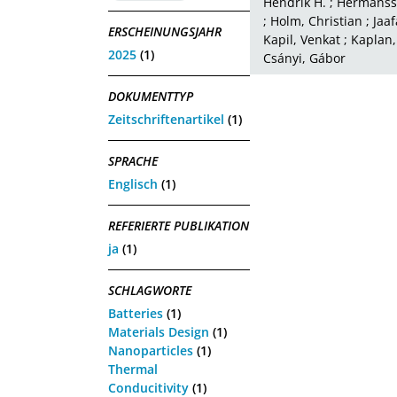
Hendrik H.
;
Hermansso
;
Holm, Christian
;
Jaaf
ERSCHEINUNGSJAHR
Kapil, Venkat
;
Kaplan,
2025
(1)
Csányi, Gábor
DOKUMENTTYP
Zeitschriftenartikel
(1)
SPRACHE
Englisch
(1)
REFERIERTE PUBLIKATION
ja
(1)
SCHLAGWORTE
Batteries
(1)
Materials Design
(1)
Nanoparticles
(1)
Thermal
Conducitivity
(1)