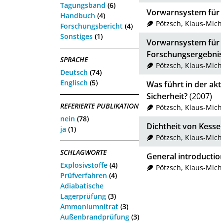
Tagungsband
(6)
Vorwarnsystem für
Handbuch
(4)
Pötzsch, Klaus-Mic
Forschungsbericht
(4)
Sonstiges
(1)
Vorwarnsystem für 
Forschungsergebni
SPRACHE
Pötzsch, Klaus-Mic
Deutsch
(74)
Englisch
(5)
Was führt in der ak
Sicherheit?
(2007)
REFERIERTE PUBLIKATION
Pötzsch, Klaus-Mic
nein
(78)
Dichtheit von Kess
ja
(1)
Pötzsch, Klaus-Mic
SCHLAGWORTE
General introducti
Explosivstoffe
(4)
Pötzsch, Klaus-Mic
Prüfverfahren
(4)
Adiabatische
Lagerprüfung
(3)
Ammoniumnitrat
(3)
Außenbrandprüfung
(3)