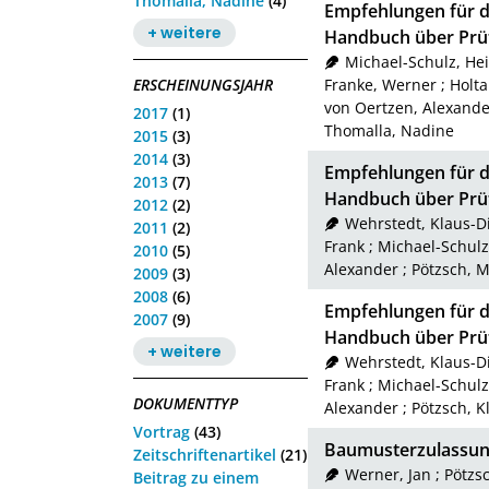
Thomalla, Nadine
(4)
Empfehlungen für di
+ weitere
Handbuch über Prüf
Michael-Schulz, He
ERSCHEINUNGSJAHR
Franke, Werner
;
Holta
von Oertzen, Alexande
2017
(1)
Thomalla, Nadine
2015
(3)
2014
(3)
Empfehlungen für di
2013
(7)
Handbuch über Prüf
2012
(2)
Wehrstedt, Klaus-D
2011
(2)
Frank
;
Michael-Schulz
2010
(5)
Alexander
;
Pötzsch, M
2009
(3)
2008
(6)
Empfehlungen für di
2007
(9)
Handbuch über Prüf
+ weitere
Wehrstedt, Klaus-D
Frank
;
Michael-Schulz
DOKUMENTTYP
Alexander
;
Pötzsch, K
Vortrag
(43)
Baumusterzulassun
Zeitschriftenartikel
(21)
Werner, Jan
;
Pötzs
Beitrag zu einem