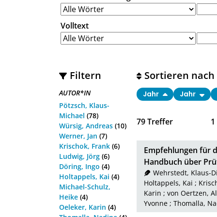
Volltext
Filtern
Sortieren nach
AUTOR*IN
Jahr
Jahr
Pötzsch, Klaus-
Michael
(78)
79
Treffer
1
Würsig, Andreas
(10)
Werner, Jan
(7)
Krischok, Frank
(6)
Empfehlungen für di
Ludwig, Jörg
(6)
Handbuch über Prüf
Döring, Ingo
(4)
Wehrstedt, Klaus-D
Holtappels, Kai
(4)
Holtappels, Kai
;
Krisc
Michael-Schulz,
Karin
;
von Oertzen, A
Heike
(4)
Yvonne
;
Thomalla, Na
Oeleker, Karin
(4)