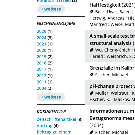
Kohlhoff, Harald
(2)
Haftfestigkeit
(2021
+ weitere
Beck, Uwe
;
Baier, J
Hertwig, Andreas
;
Hie
ERSCHEINUNGSJAHR
Manfred
;
Weise, Matt
2026
(1)
A small-scale test
2024
(3)
structural analysis
(
2021
(1)
Wu, Cheng-Chieh
;
2020
(1)
Harald
;
Weisbrich, S.
2019
(2)
2018
(2)
Grenzfälle im Kalibr
2017
(1)
Fischer, Michael
2012
(1)
2011
(1)
pH-change protect
2004
(2)
Müller, Waltraut
;
K
+ weitere
Fischer, K.
;
Maskos, M
Informationen zum 
DOKUMENTTYP
Bezugsnormalmesse
Zeitschriftenartikel
(8)
(2004)
Vortrag
(4)
Beitrag zu einem
Fischer, Michael