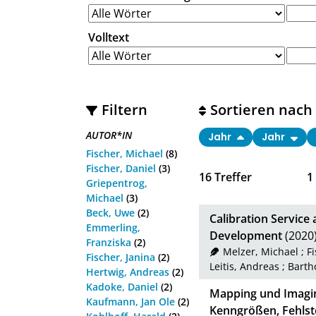
Volltext
Filtern
Sortieren nach
AUTOR*IN
Jahr
Jahr
Fischer, Michael
(8)
Fischer, Daniel
(3)
16
Treffer
1
Griepentrog,
Michael
(3)
Beck, Uwe
(2)
Calibration Service
Emmerling,
Development
(2020
Franziska
(2)
Melzer, Michael
;
F
Fischer, Janina
(2)
Leitis, Andreas
;
Barth
Hertwig, Andreas
(2)
Kadoke, Daniel
(2)
Mapping und Imagin
Kaufmann, Jan Ole
(2)
Kenngrößen, Fehlst