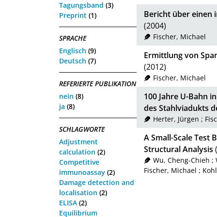
Tagungsband
(3)
Bericht über einen 
Preprint
(1)
(2004)
Fischer, Michael
SPRACHE
Englisch
(9)
Ermittlung von Span
Deutsch
(7)
(2012)
Fischer, Michael
REFERIERTE PUBLIKATION
100 Jahre U-Bahn i
nein
(8)
ja
(8)
des Stahlviadukts de
Herter, Jürgen
;
Fis
SCHLAGWORTE
A Small-Scale Test
Adjustment
Structural Analysis
calculation
(2)
Wu, Cheng-Chieh
;
Competitive
Fischer, Michael
;
Kohl
immunoassay
(2)
Damage detection and
localisation
(2)
ELISA
(2)
Equilibrium