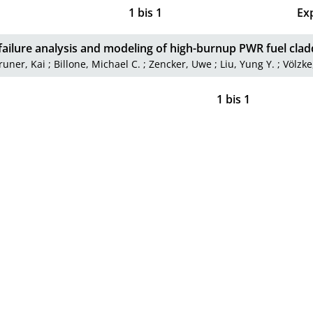
1
bis
1
Ex
 failure analysis and modeling of high-burnup PWR fuel clad
runer, Kai
;
Billone, Michael C.
;
Zencker, Uwe
;
Liu, Yung Y.
;
Völzke
1
bis
1