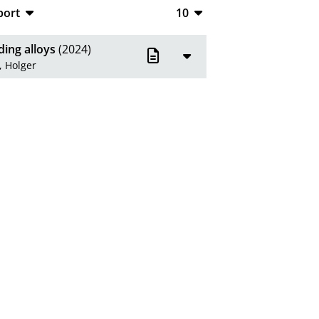
port
10
CSV
10
ding alloys
(2024)
RIS
20
, Holger
XML
50
100