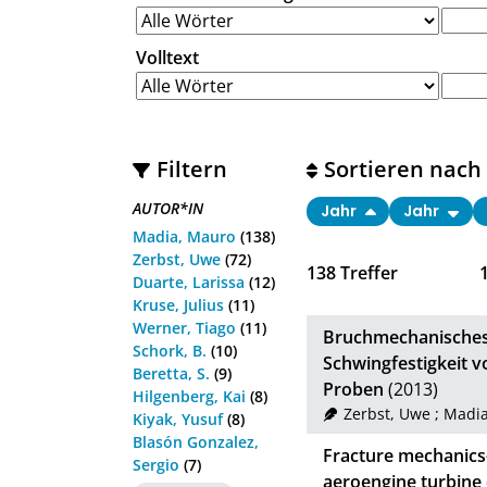
Volltext
Filtern
Sortieren nach
AUTOR*IN
Jahr
Jahr
Madia, Mauro
(138)
Zerbst, Uwe
(72)
138
Treffer
Duarte, Larissa
(12)
Kruse, Julius
(11)
Werner, Tiago
(11)
Bruchmechanisches 
Schork, B.
(10)
Schwingfestigkeit 
Beretta, S.
(9)
Proben
(2013)
Hilgenberg, Kai
(8)
Zerbst, Uwe
;
Madia
Kiyak, Yusuf
(8)
Blasón Gonzalez,
Fracture mechanics-
Sergio
(7)
aeroengine turbine