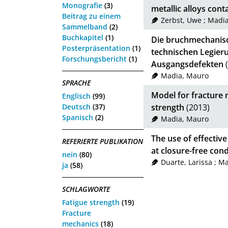
Monografie
(3)
metallic alloys cont
Beitrag zu einem
Zerbst, Uwe
;
Madia
Sammelband
(2)
Buchkapitel
(1)
Die bruchmechanisch
Posterpräsentation
(1)
technischen Legier
Forschungsbericht
(1)
Ausgangsdefekten
(
Madia, Mauro
SPRACHE
Model for fracture 
Englisch
(99)
Deutsch
(37)
strength
(2013)
Spanisch
(2)
Madia, Mauro
The use of effectiv
REFERIERTE PUBLIKATION
at closure-free co
nein
(80)
Duarte, Larissa
;
Ma
ja
(58)
SCHLAGWORTE
Fatigue strength
(19)
Fracture
mechanics
(18)