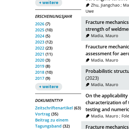
+ weitere
Zhu, Jiangchao
;
Ma
Uwe
ERSCHEINUNGSJAHR
Fracture mechanics-
2026
(7)
strength of weldme
2025
(10)
Madia, Mauro
2024
(5)
2023
(12)
Fraucture mechanics
2022
(23)
assessment for aero
2021
(11)
2020
(3)
Madia, Mauro
2019
(8)
Probabilistic struct
2018
(10)
(2023)
2017
(9)
Madia, Mauro
+ weitere
On the applicability
DOKUMENTTYP
characterization of
Zeitschriftenartikel
(63)
testing and numeric
Vortrag
(35)
Madia, Mauro
;
Fole
Beitrag zu einem
Tagungsband
(32)
Fracture mechanics 