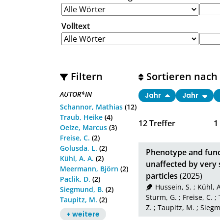
Volltext
Filtern
Sortieren nach
AUTOR*IN
Jahr
Jahr
Schannor, Mathias
(12)
Traub, Heike
(4)
12
Treffer
1
Oelze, Marcus
(3)
Freise, C.
(2)
Golusda, L.
(2)
Phenotype and fun
Kühl, A. A.
(2)
unaffected by very
Meermann, Björn
(2)
particles
(2025)
Paclik, D.
(2)
Hussein, S.
;
Kühl, A
Siegmund, B.
(2)
Sturm, G.
;
Freise, C.
;
Taupitz, M.
(2)
Z.
;
Taupitz, M.
;
Siegm
+ weitere