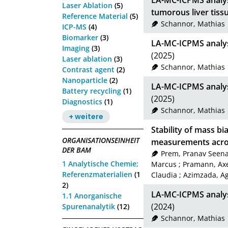
LA-MC-ICPMS analysi
Laser Ablation
(5)
tumorous liver tiss
Reference Material
(5)
Schannor, Mathias
ICP-MS
(4)
Biomarker
(3)
LA-MC-ICPMS analysi
Imaging
(3)
(2025)
Laser ablation
(3)
Schannor, Mathias
Contrast agent
(2)
Nanoparticle
(2)
LA-MC-ICPMS analysi
Battery recycling
(1)
(2025)
Diagnostics
(1)
Schannor, Mathias
+ weitere
Stability of mass bi
ORGANISATIONSEINHEIT
measurements acros
DER BAM
Prem, Pranav Seen
1 Analytische Chemie;
Marcus
;
Pramann, Ax
Referenzmaterialien
(1
Claudia
;
Azimzada, Ag
2)
LA-MC-ICPMS analysi
1.1 Anorganische
(2024)
Spurenanalytik
(12)
Schannor, Mathias