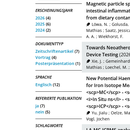
Magnetic particle s
ERSCHEINUNGSJAHR
intestinal inflammat
from dietary conta
2026
(4)
2025
(6)
Löwa, N.
;
Golusda, 
2024
(2)
Mathias
;
Saatz, Jessic
A. A.
;
Wiekhorst, F.
DOKUMENTTYP
Towards Neoatheros
Zeitschriftenartikel
(7)
Device Testing
(202
Vortrag
(4)
Xie, J.
;
Gemeinhardt
Posterpräsentation
(1)
Mathias
;
Loechel, M.
SPRACHE
New Potential Haem
Englisch
(12)
for Iron Isotope M
<scp>MC</scp> ‐ <s
REFERIERTE PUBLIKATION
<i>In Situ ns</i> ‐
ja
(7)
<scp>ICP</scp> ‐ <
nein
(5)
Yu, Jialu
;
Oelze, M
Vogl, Jochen
SCHLAGWORTE