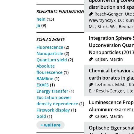
upconverting core-
distribution and sp
REFERIERTE PUBLIKATION
Resch-Genger, Ute
nein
(13)
Wawrzynczyk, D.
;
Kur
ja
(9)
M.
;
Strek, W.
;
Bednark
Integration Sphere 
SCHLAGWORTE
Upconversion Quant
Fluorescence
(2)
Nanoparticles
(2013
Nanoparticle
(2)
Kaiser, Martin
Quantum yield
(2)
Absolute
Chemical behavior a
flourescence
(1)
earth borates in gla
BAMline
(1)
Lezhnina, M.M.
;
Kä
EXAFS
(1)
E.
;
Resch-Genger, Ute
Energy transfer
(1)
Excitation power
Luminescence Proper
density dependence
(1)
Aluminium-Garnet (
Firework display
(1)
Gold
(1)
Kaiser, Martin
+ weitere
Optische Eigenschaf