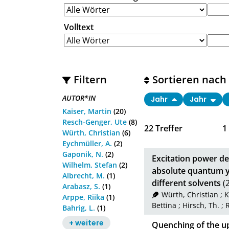
Volltext
Filtern
Sortieren nach
AUTOR*IN
Jahr
Jahr
Kaiser, Martin
(20)
Resch-Genger, Ute
(8)
22
Treffer
1
Würth, Christian
(6)
Eychmüller, A.
(2)
Gaponik, N.
(2)
Excitation power d
Wilhelm, Stefan
(2)
absolute quantum yi
Albrecht, M.
(1)
different solvents
(
Arabasz, S.
(1)
Würth, Christian
;
K
Arppe, Riika
(1)
Bettina
;
Hirsch, Th.
;
Bahrig, L.
(1)
+ weitere
Quenching of the u