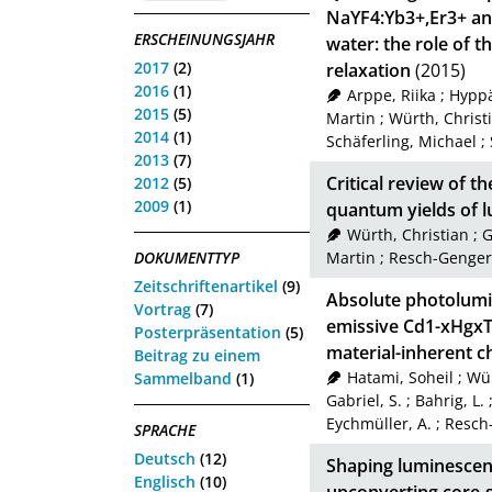
NaYF4:Yb3+,Er3+ a
ERSCHEINUNGSJAHR
water: the role of t
2017
(2)
relaxation
(2015)
2016
(1)
Arppe, Riika
;
Hyppä
2015
(5)
Martin
;
Würth, Christ
2014
(1)
Schäferling, Michael
;
2013
(7)
Critical review of 
2012
(5)
2009
(1)
quantum yields of 
Würth, Christian
;
G
DOKUMENTTYP
Martin
;
Resch-Genger
Zeitschriftenartikel
(9)
Absolute photolumi
Vortrag
(7)
emissive Cd1-xHgxT
Posterpräsentation
(5)
material-inherent c
Beitrag zu einem
Hatami, Soheil
;
Wür
Sammelband
(1)
Gabriel, S.
;
Bahrig, L.
Eychmüller, A.
;
Resch
SPRACHE
Deutsch
(12)
Shaping luminescen
Englisch
(10)