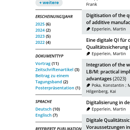
+ weitere
Frank
Digitisation of the 
ERSCHEINUNGSJAHR
of additive manufac
2025
(6)
Epperlein, Martin
2024
(2)
2023
(5)
Eine digitale QI fü
2022
(4)
Qualitätssicherung 
Epperlein, Martin
DOKUMENTTYP
Vortrag
(11)
Integration of the wh
Zeitschriftenartikel
(3)
LB/M: practical impl
Beitrag zu einem
advantages
(2023)
Tagungsband
(2)
Poka, Konstantin
;
M
Posterpräsentation
(1)
Hilgenberg, Kai
SPRACHE
Digitalisierung in d
Deutsch
(10)
Epperlein, Martin
Englisch
(7)
Digitale Qualitätss
Voraussetzungen in 
REFERIERTE PUBLIKATION