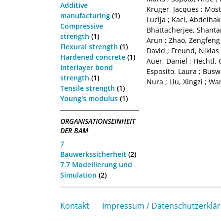
Additive
Kruger, Jacques
;
Most
manufacturing
(1)
Lucija
;
Kaci, Abdelhak
Compressive
Bhattacherjee, Shant
strength
(1)
Arun
;
Zhao, Zengfeng
Flexural strength
(1)
David
;
Freund, Niklas
Hardened concrete
(1)
Auer, Daniel
;
Hechtl, 
Interlayer bond
Esposito, Laura
;
Buswe
strength
(1)
Nura
;
Liu, Xingzi
;
Wan
Tensile strength
(1)
Young's modulus
(1)
ORGANISATIONSEINHEIT
DER BAM
7
Bauwerkssicherheit
(2)
7.7 Modellierung und
Simulation
(2)
Kontakt
Impressum / Datenschutzerklä