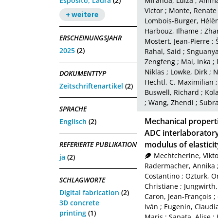
Esposito, Laura
(2)
Miranda, Luiza
;
Amma
Victor
;
Monte, Renate
+ weitere
Lombois‑Burger, Hélè
Harbouz, Ilhame
;
Zha
ERSCHEINUNGSJAHR
Mostert, Jean‑Pierre
;
2025
(2)
Rahal, Said
;
Snguanya
Zengfeng
;
Mai, Inka
;
Niklas
;
Lowke, Dirk
;
N
DOKUMENTTYP
Hechtl, C. Maximilian
Zeitschriftenartikel
(2)
Buswell, Richard
;
Kol
;
Wang, Zhendi
;
Subra
SPRACHE
Mechanical properti
Englisch
(2)
ADC interlaborator
modulus of elasticit
REFERIERTE PUBLIKATION
Mechtcherine, Vikto
ja
(2)
Radermacher, Annika
Costantino
;
Ozturk, O
SCHLAGWORTE
Christiane
;
Jungwirth,
Digital fabrication
(2)
Caron, Jean‑François
;
3D concrete
Iván
;
Eugenin, Claudi
printing
(1)
Maris
;
Sapata, Alise
;