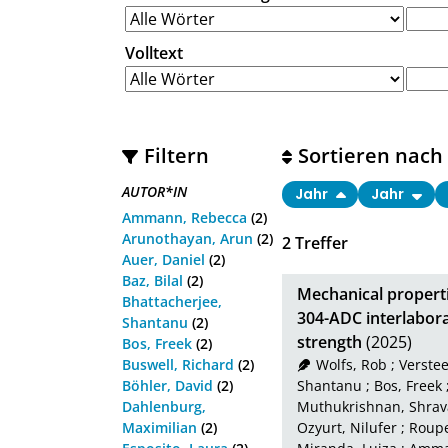
Volltext
Filtern
Sortieren nach
AUTOR*IN
Jahr
Jahr
Ammann, Rebecca
(2)
Arunothayan, Arun
(2)
2
Treffer
Auer, Daniel
(2)
Baz, Bilal
(2)
Mechanical properti
Bhattacherjee,
304-ADC interlabora
Shantanu
(2)
strength
(2025)
Bos, Freek
(2)
Buswell, Richard
(2)
Wolfs, Rob
;
Verstee
Böhler, David
(2)
Shantanu
;
Bos, Freek
Dahlenburg,
Muthukrishnan, Shra
Maximilian
(2)
Ozyurt, Nilufer
;
Roupe