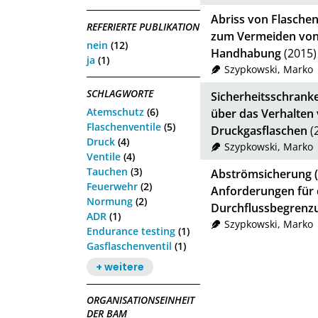
Abriss von Flaschen
REFERIERTE PUBLIKATION
zum Vermeiden von
nein
(12)
Handhabung
(2015)
ja
(1)
Szypkowski, Marko
SCHLAGWORTE
Sicherheitsschrank
Atemschutz
(6)
über das Verhalten 
Flaschenventile
(5)
Druckgasflaschen
(
Druck
(4)
Szypkowski, Marko
Ventile
(4)
Tauchen
(3)
Abströmsicherung (E
Feuerwehr
(2)
Anforderungen für 
Normung
(2)
Durchflussbegrenzu
ADR
(1)
Szypkowski, Marko
Endurance testing
(1)
Gasflaschenventil
(1)
+ weitere
ORGANISATIONSEINHEIT
DER BAM