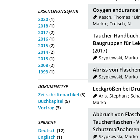
Oxygen endurance t
ERSCHEINUNGSJAHR
Kasch, Thomas
;
Bi
2020
(1)
Marko
;
Treisch, N.
2018
(1)
2017
(2)
Taucher-Handbuch, 
2016
(1)
Baugruppen für Leic
2015
(2)
(2017)
2014
(2)
Szypkowski, Marko
2013
(1)
2008
(2)
Abriss von Flaschen
1993
(1)
Szypkowski, Marko
DOKUMENTTYP
Leckgrößen bei Dru
Zeitschriftenartikel
(5)
Aris, Stephan
;
Scha
Buchkapitel
(5)
Marko
Vortrag
(3)
Abbruch von Flasch
Taucherflaschen - 
SPRACHE
Schutzmaßnahmen
Deutsch
(12)
Szypkowski, Marko
Englisch
(1)