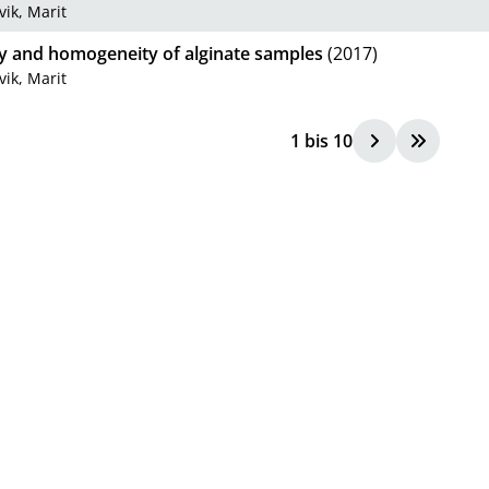
vik, Marit
ty and homogeneity of alginate samples
(2017)
vik, Marit
1
bis
10