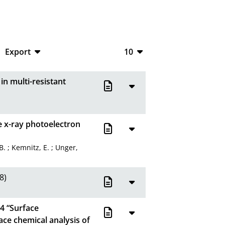
Export
10
CSV
10
n multi-resistant
RIS
20
XML
50
 x-ray photoelectron
100
B.
;
Kemnitz, E.
;
Unger,
8)
4 “Surface
ace chemical analysis of