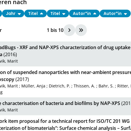
eren nach
Jahr
Titel
Titel
Autor*in
Autor*in
r
1
bis
10
dBugs - XRF and NAP-XPS characterization of drug uptake i
a
(2016)
vik, Marit
ion of suspended nanoparticles with near-ambient pressure
oscopy
(2017)
vik, Marit
;
Müller, Anja
;
Dietrich, P.
;
Thissen, A.
;
Bahr, S.
;
Ritter, 
ng
 characterisation of bacteria and biofilms by NAP-XPS
(201
vik, Marit
rk item proposal for a technical report for ISO/TC 201 WG 
erization of biomaterials”: Surface chemical analysis – Surf