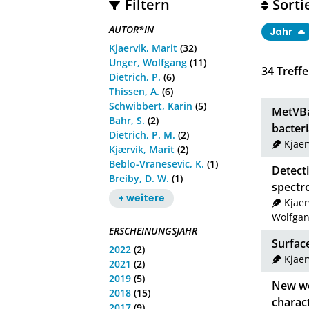
Filtern
Sorti
AUTOR*IN
Jahr
Kjaervik, Marit
(32)
Unger, Wolfgang
(11)
34
Treffe
Dietrich, P.
(6)
Thissen, A.
(6)
Schwibbert, Karin
(5)
MetVBa
Bahr, S.
(2)
bacteri
Dietrich, P. M.
(2)
Kjaer
Kjærvik, Marit
(2)
Beblo-Vranesevic, K.
(1)
Detect
Breiby, D. W.
(1)
spectr
+ weitere
Kjaer
Wolfga
ERSCHEINUNGSJAHR
Surface
2022
(2)
Kjaer
2021
(2)
2019
(5)
New wo
2018
(15)
charact
2017
(9)