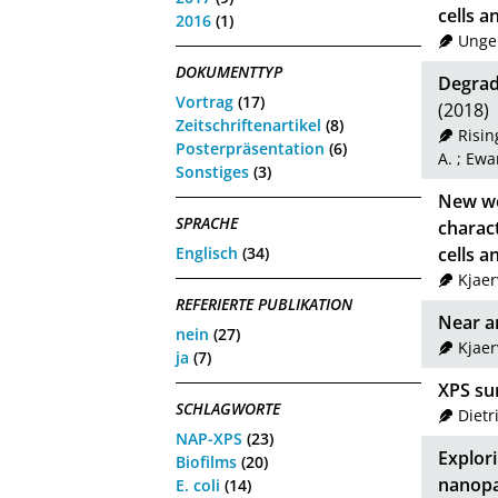
cells a
2016
(1)
Unge
DOKUMENTTYP
Degrad
Vortrag
(17)
(2018)
Zeitschriftenartikel
(8)
Risin
Posterpräsentation
(6)
A.
;
Ewan
Sonstiges
(3)
New wo
SPRACHE
charact
Englisch
(34)
cells a
Kjaer
REFERIERTE PUBLIKATION
Near a
nein
(27)
Kjaer
ja
(7)
XPS su
SCHLAGWORTE
Dietr
NAP-XPS
(23)
Explori
Biofilms
(20)
nanopar
E. coli
(14)