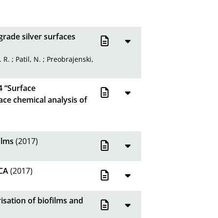
rade silver surfaces
. R.
;
Patil, N.
;
Preobrajenski,
4 “Surface
ace chemical analysis of
ilms
(2017)
SCA
(2017)
isation of biofilms and