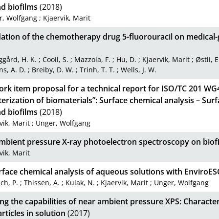
nd biofilms
(2018)
r, Wolfgang
;
Kjaervik, Marit
ation of the chemotherapy drug 5-fluorouracil on medical-g
ggård, H. K.
;
Cooil, S.
;
Mazzola, F.
;
Hu, D.
;
Kjaervik, Marit
;
Østli, E
s, A. D.
;
Breiby, D. W.
;
Trinh, T. T.
;
Wells, J. W.
rk item proposal for a technical report for ISO/TC 201 WG
erization of biomaterials”: Surface chemical analysis – Surf
nd biofilms
(2018)
vik, Marit
;
Unger, Wolfgang
mbient pressure X-ray photoelectron spectroscopy on biof
vik, Marit
rface chemical analysis of aqueous solutions with EnviroE
ich, P.
;
Thissen, A.
;
Kulak, N.
;
Kjaervik, Marit
;
Unger, Wolfgang
ng the capabilities of near ambient pressure XPS: Character
ticles in solution
(2017)