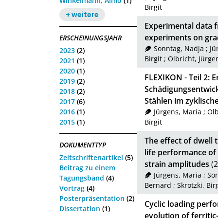
Winkelmann, Aimo
(1)
Birgit
+ weitere
Experimental data f
experiments on gra
ERSCHEINUNGSJAHR
Sonntag, Nadja
;
Jü
2023
(2)
Birgit
;
Olbricht, Jürge
2021
(1)
2020
(1)
FLEXIKON - Teil 2:
2019
(2)
Schädigungsentwick
2018
(2)
Stählen im zyklisch
2017
(6)
2016
(1)
Jürgens, Maria
;
Olb
2015
(1)
Birgit
The effect of dwell
DOKUMENTTYP
life performance of
Zeitschriftenartikel
(5)
strain amplitudes
(2
Beitrag zu einem
Jürgens, Maria
;
Son
Tagungsband
(4)
Bernard
;
Skrotzki, Birg
Vortrag
(4)
Posterpräsentation
(2)
Cyclic loading perf
Dissertation
(1)
evolution of ferriti