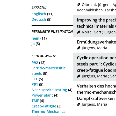
Olbricht, Jürgen
;
A
SPRACHE
Roohbakhshan, Farsh
Englisch
(11)
Deutsch
(5)
Improving the prec
technical materials
REFERIERTE PUBLIKATION
Nolze, Gert
;
Jürgen
nein
(11)
Ermüdungsverhalte
ja
(5)
Jürgens, Maria
SCHLAGWORTE
Cyclic operation pe
P92
(12)
steels part 1: Cycl
Ferritic-martensitic
creep-fatigue loadi
steels
(5)
Jürgens, Maria
;
Son
LCF
(5)
P91
(5)
Verhalten des hoch
Near-service testing
(4)
thermo-mechanische
Power plant
(4)
Dampfkraftwerken
TMF
(4)
Jürgens, Maria
Creep-Fatigue
(3)
Thermo-Mechanical