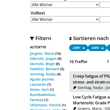
Volltext
Filtern
Sortieren nach
AUTOR*IN
Jahr
Jahr
Jürgens, Maria
(16)
Olbricht, Jürgen
(9)
16
Treffer
1
Skrotzki, Birgit
(8)
Fedelich, Bernard
(5)
Sonntag, Nadja
(4)
Creep-fatigue of P92
Agudo Jácome,
stress- and strain-c
Leonardo
(1)
Sonntag, Nadja
;
Jü
Nolze, Gert
(1)
Roohbakhshan,
Low Cycle Fatigue a
Farshad
(1)
Martensitic Grade P
Uhlemann, Patrick
(1)
Jürgens, Maria
;
Olb