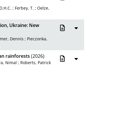
D.H.C.
;
Ferbey, T.
;
Oelze,
ion, Ukraine: New
mer, Dennis
;
Pieczonka,
kan rainforests
(2026)
ra, Nimal
;
Roberts, Patrick