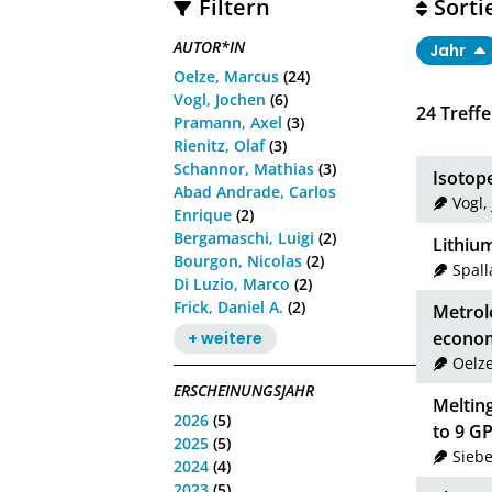
Filtern
Sorti
AUTOR*IN
Jahr
Oelze, Marcus
(24)
Vogl, Jochen
(6)
24
Treffe
Pramann, Axel
(3)
Rienitz, Olaf
(3)
Schannor, Mathias
(3)
Isotop
Abad Andrade, Carlos
Vogl,
Enrique
(2)
Bergamaschi, Luigi
(2)
Lithium
Bourgon, Nicolas
(2)
Spall
Di Luzio, Marco
(2)
Frick, Daniel A.
(2)
Metrolo
econo
+ weitere
Oelz
ERSCHEINUNGSJAHR
Meltin
2026
(5)
to 9 GP
2025
(5)
Siebe
2024
(4)
2023
(5)