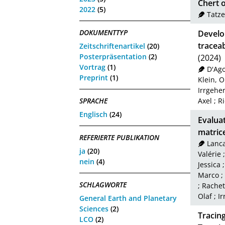
Chert o
2022
(5)
Tatze
DOKUMENTTYP
Develo
traceab
Zeitschriftenartikel
(20)
Posterpräsentation
(2)
(2024)
Vortrag
(1)
D'Ago
Preprint
(1)
Klein, O
Irrgehe
Axel
;
Ri
SPRACHE
Englisch
(24)
Evaluat
matric
REFERIERTE PUBLIKATION
Lanca
ja
(20)
Valérie
nein
(4)
Jessica
Marco
;
SCHLAGWORTE
;
Rachet
Olaf
;
Ir
General Earth and Planetary
Sciences
(2)
Tracing
LCO
(2)