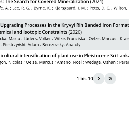
s: The Search for Covered Mineralization
(2024)
fe, A.
;
Lee, R. G.
;
Byrne, K.
;
Kjarsgaard, I. M.
;
Petts, D. C.
;
Wilton, 
 Upgrading Processes in the Kryvyi Rih Banded Iron Format
mical and Isotopic Constraints
(2026)
cka, Marta
;
Lüders, Volker
;
Wilke, Franziska
;
Oelze, Marcus
;
Krae
;
Piestrzyński, Adam
;
Berezovsky, Anatoly
icultural intensification of plant use in Pleistocene Sri Lan
on, Nicolas
;
Oelze, Marcus
;
Amano, Noel
;
Wedage, Oshan
;
Pere
1
bis
10