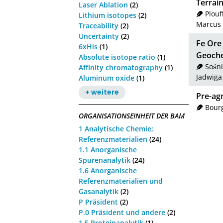
Terrain
Laser Ablation
(2)
Plouf
Lithium isotopes
(2)
Marcus
Traceability
(2)
Uncertainty
(2)
Fe Ore
6xHis
(1)
Geoche
Absolute isotope ratio
(1)
Sośni
Affinity chromatography
(1)
Jadwiga
Aluminum oxide
(1)
+ weitere
Pre-agr
Bourg
ORGANISATIONSEINHEIT DER BAM
1 Analytische Chemie;
Referenzmaterialien
(24)
1.1 Anorganische
Spurenanalytik
(24)
1.6 Anorganische
Referenzmaterialien und
Gasanalytik
(2)
P Präsident
(2)
P.0 Präsident und andere
(2)
1.5 Proteinanalytik
(1)