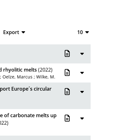
Export
10
CSV
10
RIS
20
XML
50
 rhyolitic melts
(2022)
;
Oelze, Marcus
;
Wilke, M.
100
port Europe´s circular
e of carbonate melts up
022)