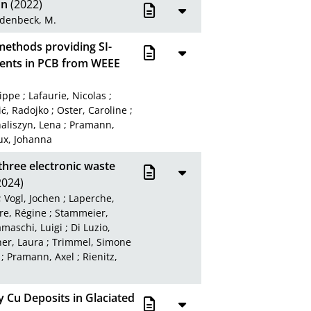
on
(2022)
denbeck, M.
methods providing SI-
ements in PCB from WEEE
lippe
;
Lafaurie, Nicolas
;
ić, Radojko
;
Oster, Caroline
;
aliszyn, Lena
;
Pramann,
ux, Johanna
 three electronic waste
2024)
;
Vogl, Jochen
;
Laperche,
e, Régine
;
Stammeier,
maschi, Luigi
;
Di Luzio,
ner, Laura
;
Trimmel, Simone
;
Pramann, Axel
;
Rienitz,
y Cu Deposits in Glaciated