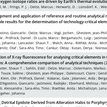
xygen isotope ratios are driven by Earth's thermal evoluti
l, M.
;
Frings, P. J.
;
Oelze, Marcus
;
Herwartz, D.
;
Lünsdorf, K.
;
Wie
pment and application of reference and routine analytical 
le results for the determination of technology-critical el
stino, Giancarlo
;
Oelze, Marcus
;
Vogl, Jochen
;
Ghestem, Jean-Phi
le
;
Pröfrock, Daniel
;
Di Luzio, Marco
;
Bergamaschi, Luigi
;
Jaćimov
r, Johanna
;
Lancaster, Shaun T.
;
Walch, Anna
;
Röthke, Anita
;
Mich
enitz, Olaf
;
Sara-Aho, Timo
;
Cankur, Oktay
;
Kutan, Derya
;
Noirea
ion of X-ray fluorescence for analysing critical elements in
es: A comprehensive comparison of analytical techniques
(
ster, Shaun T.
;
Sahlin, Eskil
;
Oelze, Marcus
;
Ostermann, Markus
;
Touze, Solène
;
Ghestem, Jean-Philippe
;
Dalencourt, Claire
;
Gendr
;
Klein, Ole
;
Pröfrock, Daniel
;
Košarac, Gala
;
Jotanovic, Aida
;
Berga
D’Agostino, Giancarlo
;
Jaćimović, Radojko
;
Eberhard, Melissa
;
Fei
ti, Alessandra
;
Sara-Aho, Timo
;
Roethke, Anita
;
Michaliszyn, Lena
rgeher, Johanna
 Detrital Epidote Derived from Alteration Halos to Porphyr