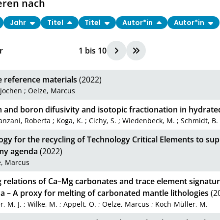
eren nach
Jahr
Titel
Titel
Autor*in
Autor*in
r
1
bis
10
e reference materials
(2022)
 Jochen
;
Oelze, Marcus
 and boron difusivity and isotopic fractionation in hydrated
anzani, Roberta
;
Koga, K.
;
Cichy, S.
;
Wiedenbeck, M.
;
Schmidt, B.
gy for the recycling of Technology Critical Elements to sup
my agenda
(2022)
e, Marcus
g relations of Ca–Mg carbonates and trace element signatur
a – A proxy for melting of carbonated mantle lithologies
(2
r, M. J.
;
Wilke, M.
;
Appelt, O.
;
Oelze, Marcus
;
Koch-Müller, M.