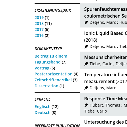
Spurenfeuchtemessu
ERSCHEINUNGSJAHR
coulometrischen S
2019
(1)
Detjens, Marc
;
Hüb
2018
(11)
2017
(6)
Ionic Liquid Based 
2016
(2)
(2018)
Detjens, Marc
;
Tieb
DOKUMENTTYP
Beitrag zu einem
Messunsicherheite
Tagungsband
(7)
Tiebe, Carlo
;
Detje
Vortrag
(5)
Posterpräsentation
(4)
Temperature influe
Zeitschriftenartikel
(3)
measurement
(2017
Dissertation
(1)
Detjens, Marc
Response Time Mea
SPRACHE
Hübert, Thomas
;
M
Englisch
(12)
Tiebe, Carlo
Deutsch
(8)
Untersuchung des E
REFERIERTE PUBLIKATION