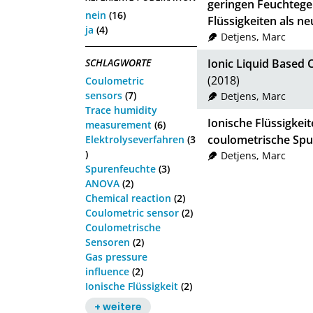
geringen Feuchtege
nein
(16)
Flüssigkeiten als n
ja
(4)
Detjens, Marc
SCHLAGWORTE
Ionic Liquid Based 
(2018)
Coulometric
sensors
(7)
Detjens, Marc
Trace humidity
Ionische Flüssigkei
measurement
(6)
coulometrische Sp
Elektrolyseverfahren
(3
)
Detjens, Marc
Spurenfeuchte
(3)
ANOVA
(2)
Chemical reaction
(2)
Coulometric sensor
(2)
Coulometrische
Sensoren
(2)
Gas pressure
influence
(2)
Ionische Flüssigkeit
(2)
+ weitere