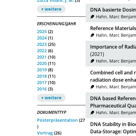
Zutta Villate, J. M.
(3)
+ weitere
DNA basierte Dosim
Hahn, Marc Benjam
ERSCHEINUNGSJAHR
Reference Material
2025
(2)
Hahn, Marc Benjam
2024
(1)
2023
(25)
Importance of Radi
2022
(6)
(2021)
2021
(10)
Hahn, Marc Benjam
2020
(11)
2019
(8)
Combined cell and 
2018
(11)
radiation dose enha
2017
(10)
Hahn, Marc Benjam
2016
(3)
+ weitere
DNA based Referenc
Pharmaceutical Qual
DOKUMENTTYP
Hahn, Marc Benjam
Posterpräsentation
(27
DNA Stability in B
)
Data-Storage: Opti
Vortrag
(26)