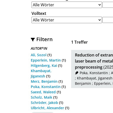
Volltext
Filtern
1
Treffer
AUTOR*IN
Reduction of extran
Ali, Sozol
(1)
Epperlein, Martin
(1)
laser beam of metal
Hilgenberg, Kai
(1)
preprocessing
(2025
Khambayat,
Poka, Konstantin
;
A
Jiganesh
(1)
;
Khambayat, Jiganesh
Merz, Benjamin
(1)
Benjamin
;
Epperlein,
Poka, Konstantin
(1)
Saeed, Waleed
(1)
Scholz, Maik
(1)
Schröder, Jakob
(1)
Ulbricht, Alexander
(1)