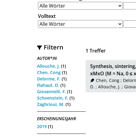
Volltext
Filtern
1
Treffer
AUTOR*IN
Synthesis, sintering
Allouche, J.
(1)
Chen, Cong
(1)
xMxO (M = Na, 0 ≤ x 
Delorme, F.
(1)
Chen, Cong
;
Delorm
Flahaut, D.
(1)
D.
;
Allouche, J.
;
Giovan
Giovannelli, F.
(1)
Schoenstein, F.
(1)
Zaghrioui, M.
(1)
ERSCHEINUNGSJAHR
2019
(1)