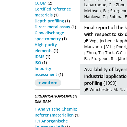
CCQM
(2)
Labarraque, G.
;
Zhou,
Certified reference
Methven, B.
;
Sturgeon
materials
(1)
Hankova, Z.
;
Sobina, E
Depth profiling
(1)
Direct metal assay
(1)
Final report of the
Glow discharge
with respect to six 
spectrometry
(1)
Vogl, Jochen
;
Kipph
High-purity
Manzano, J.V.L.
;
Rodri
elements
(1)
;
Zhou, T.
;
Turk, G.C.
;
IDMS
(1)
B.
;
Sturgeon, R.
;
Jährl
ISO
(1)
Impurity
Availability of laye
assessment
(1)
industrial applicat
+ weitere
profiling
(1999)
Winchester, M. R.
;
ORGANISATIONSEINHEIT
DER BAM
1 Analytische Chemie;
Referenzmaterialien
(1)
1.1 Anorganische
Spurenanalytik
(1)