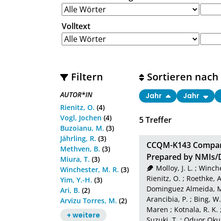
Volltext
Filtern
Sortieren nach
AUTOR*IN
Jahr
Jahr
Rienitz, O.
(4)
Vogl, Jochen
(4)
5
Treffer
Buzoianu, M.
(3)
Jährling, R.
(3)
CCQM-K143 Comparis
Methven, B.
(3)
Prepared by NMIs/
Miura, T.
(3)
Molloy, J. L.
;
Winche
Winchester, M. R.
(3)
Rienitz, O.
;
Roethke, A
Yim, Y.-H.
(3)
Dominguez Almeida, 
Ari, B.
(2)
Arancibia, P.
;
Bing, W.
Arvizu Torres, M.
(2)
Maren
;
Kotnala, R. K.
+ weitere
Suzuki, T.
;
Oduor Oku