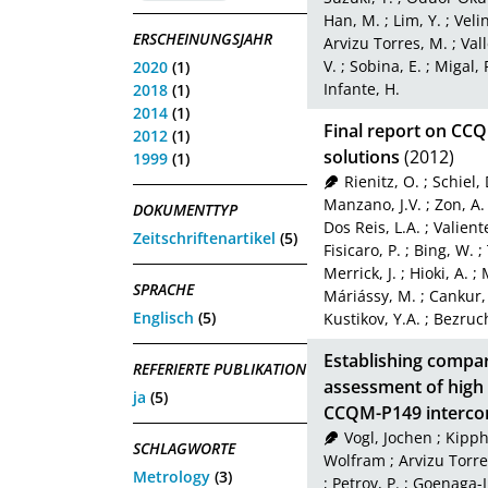
Han, M.
;
Lim, Y.
;
Veli
ERSCHEINUNGSJAHR
Arvizu Torres, M.
;
Val
V.
;
Sobina, E.
;
Migal, 
2020
(1)
Infante, H.
2018
(1)
2014
(1)
Final report on CC
2012
(1)
solutions
(2012)
1999
(1)
Rienitz, O.
;
Schiel, 
Manzano, J.V.
;
Zon, A.
DOKUMENTTYP
Dos Reis, L.A.
;
Valiente
Zeitschriftenartikel
(5)
Fisicaro, P.
;
Bing, W.
;
Merrick, J.
;
Hioki, A.
;
SPRACHE
Máriássy, M.
;
Cankur,
Englisch
(5)
Kustikov, Y.A.
;
Bezruc
Establishing compara
REFERIERTE PUBLIKATION
assessment of high 
ja
(5)
CCQM-P149 interco
Vogl, Jochen
;
Kipph
SCHLAGWORTE
Wolfram
;
Arvizu Torre
Metrology
(3)
;
Petrov, P.
;
Goenaga-I