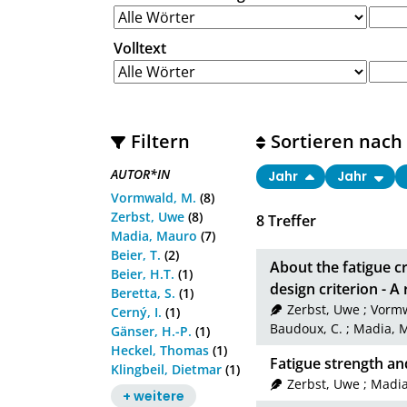
Volltext
Filtern
Sortieren nach
AUTOR*IN
Jahr
Jahr
Vormwald, M.
(8)
Zerbst, Uwe
(8)
8
Treffer
Madia, Mauro
(7)
Beier, T.
(2)
About the fatigue c
Beier, H.T.
(1)
design criterion - A
Beretta, S.
(1)
Zerbst, Uwe
;
Vormw
Cerný, I.
(1)
Baudoux, C.
;
Madia, 
Gänser, H.-P.
(1)
Heckel, Thomas
(1)
Fatigue strength an
Klingbeil, Dietmar
(1)
Zerbst, Uwe
;
Madia
+ weitere