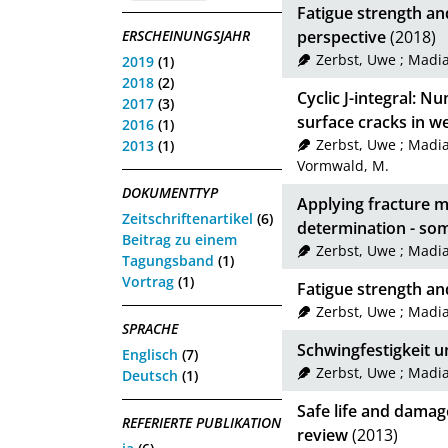
Fatigue strength an
ERSCHEINUNGSJAHR
perspective
(2018)
Zerbst, Uwe
;
Madia
2019
(1)
2018
(2)
Cyclic J-integral: N
2017
(3)
surface cracks in 
2016
(1)
Zerbst, Uwe
;
Madia
2013
(1)
Vormwald, M.
DOKUMENTTYP
Applying fracture m
Zeitschriftenartikel
(6)
determination - som
Beitrag zu einem
Zerbst, Uwe
;
Madia
Tagungsband
(1)
Vortrag
(1)
Fatigue strength an
Zerbst, Uwe
;
Madia
SPRACHE
Schwingfestigkeit
Englisch
(7)
Zerbst, Uwe
;
Madia
Deutsch
(1)
Safe life and damage
REFERIERTE PUBLIKATION
review
(2013)