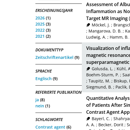
Assessment of Alb
ERSCHEINUNGSJAHR
Inflammation as Nov
2026
(1)
Target MR Imaging
2025
(3)
Möckel, J.
;
Brangsch
2022
(3)
;
Mangarova, D. B.
;
Ka
2021
(2)
Ludwig, A.
;
Hamm, B.
Visualization of inf
DOKUMENTTYP
magnetic resonance
Zeitschriftenartikel
(9)
superparamagnetic i
Golusda, L.
;
Kühl, A
SPRACHE
Boehm-Sturm, P.
;
Saat
Englisch
(9)
;
Taupitz, M.
;
Biskup, 
Siegmund, B.
;
Paclik, 
REFERIERTE PUBLIKATION
Quantitative Analys
ja
(8)
of Patients After S
nein
(1)
Contrast Agent Appl
Bayerl, C.
;
Shahryar
SCHLAGWORTE
A. A.
;
Becker, Dorit
;
S
Contrast agent
(6)