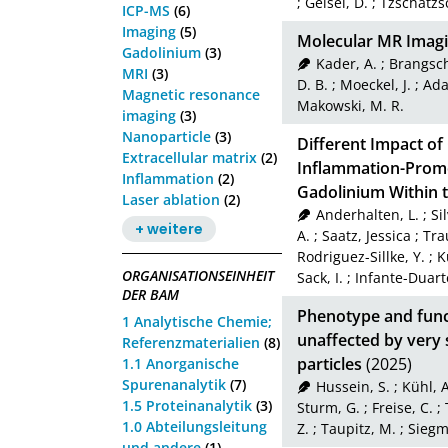
;
Geisel, D.
;
Tzschätzs
ICP-MS
(6)
Imaging
(5)
Molecular MR Imagi
Gadolinium
(3)
Kader, A.
;
Brangsch,
MRI
(3)
D. B.
;
Moeckel, J.
;
Ada
Magnetic resonance
Makowski, M. R.
imaging
(3)
Nanoparticle
(3)
Different Impact o
Extracellular matrix
(2)
Inflammation-Promo
Inflammation
(2)
Gadolinium Within 
Laser ablation
(2)
Anderhalten, L.
;
Sil
+ weitere
A.
;
Saatz, Jessica
;
Tra
Rodriguez-Sillke, Y.
;
K
ORGANISATIONSEINHEIT
Sack, I.
;
Infante-Duart
DER BAM
Phenotype and fun
1 Analytische Chemie;
unaffected by very
Referenzmaterialien
(8)
particles
(2025)
1.1 Anorganische
Spurenanalytik
(7)
Hussein, S.
;
Kühl, A
1.5 Proteinanalytik
(3)
Sturm, G.
;
Freise, C.
;
1.0 Abteilungsleitung
Z.
;
Taupitz, M.
;
Siegm
und andere
(1)