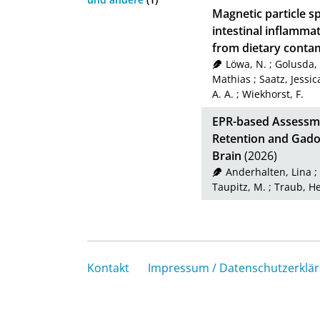
Magnetic particle s
intestinal inflammat
from dietary conta
Löwa, N.
;
Golusda, 
Mathias
;
Saatz, Jessic
A. A.
;
Wiekhorst, F.
EPR-based Assessme
Retention and Gado
Brain
(2026)
Anderhalten, Lina
;
Taupitz, M.
;
Traub, He
Kontakt
Impressum / Datenschutzerklä