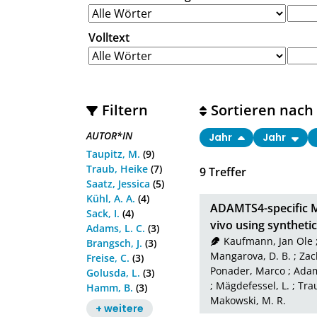
Volltext
Filtern
Sortieren nach
AUTOR*IN
Jahr
Jahr
Taupitz, M.
(9)
Traub, Heike
(7)
9
Treffer
Saatz, Jessica
(5)
Kühl, A. A.
(4)
ADAMTS4-specific M
Sack, I.
(4)
vivo using synthetic
Adams, L. C.
(3)
Kaufmann, Jan Ole
Brangsch, J.
(3)
Mangarova, D. B.
;
Zac
Freise, C.
(3)
Ponader, Marco
;
Adam
Golusda, L.
(3)
;
Mägdefessel, L.
;
Tra
Hamm, B.
(3)
Makowski, M. R.
+ weitere