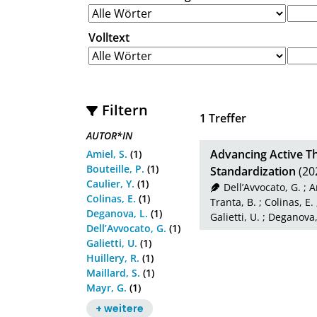
Volltext
Filtern
1
Treffer
AUTOR*IN
Advancing Active T
Amiel, S.
(1)
Bouteille, P.
(1)
Standardization
(20
Caulier, Y.
(1)
Dell’Avvocato, G.
;
A
Colinas, E.
(1)
Tranta, B.
;
Colinas, E.
Deganova, L.
(1)
Galietti, U.
;
Deganova,
Dell’Avvocato, G.
(1)
Galietti, U.
(1)
Huillery, R.
(1)
Maillard, S.
(1)
Mayr, G.
(1)
+ weitere