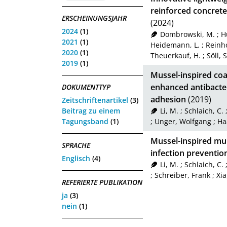
reinforced concrete
ERSCHEINUNGSJAHR
(2024)
2024
(1)
Dombrowski, M.
;
H
2021
(1)
Heidemann, L.
;
Reinho
2020
(1)
Theuerkauf, H.
;
Söll, S
2019
(1)
Mussel-inspired coat
enhanced antibacter
DOKUMENTTYP
adhesion
(2019)
Zeitschriftenartikel
(3)
Beitrag zu einem
Li, M.
;
Schlaich, C.
Tagungsband
(1)
;
Unger, Wolfgang
;
Ha
Mussel-inspired mult
SPRACHE
infection preventio
Englisch
(4)
Li, M.
;
Schlaich, C.
;
Schreiber, Frank
;
Xia
REFERIERTE PUBLIKATION
ja
(3)
nein
(1)