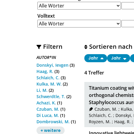
Volltext
Filtern
Sortieren nach
AUTOR*IN
Jahr
Jahr
Donskyi, Ievgen
(3)
Haag, R.
(3)
4
Treffer
Schlaich, C.
(3)
Kulka, M. W.
(2)
Titanium coating wi
Li, M.
(2)
orthogonal chemistr
Schwerdtle, T.
(2)
Staphylococcus aur
Achazi, K.
(1)
Czuban, M.
(1)
Czuban, M.
;
Kulka,
Di Luca, M.
(1)
Schlaich, C.
;
Donskyi,
Dombrowski, M.
(1)
Royzen, M.
;
Haag, R.
+ weitere
Innovative lightwei