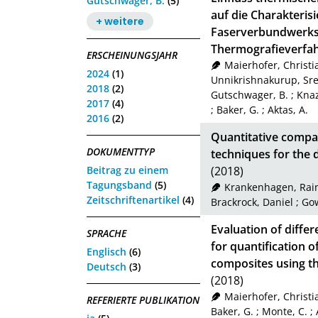
Gutschwager, B.
(5)
auf die Charakterisi
+ weitere
Faserverbundwerkst
Thermografieverfa
ERSCHEINUNGSJAHR
Maierhofer, Christi
2024
(1)
Unnikrishnakurup, Sr
2018
(2)
Gutschwager, B.
;
Knaz
2017
(4)
;
Baker, G.
;
Aktas, A.
2016
(2)
Quantitative compar
DOKUMENTTYP
techniques for the d
Beitrag zu einem
(2018)
Tagungsband
(5)
Krankenhagen, Rai
Zeitschriftenartikel
(4)
Brackrock, Daniel
;
Gow
Evaluation of diffe
SPRACHE
for quantification of
Englisch
(6)
composites using th
Deutsch
(3)
(2018)
Maierhofer, Christi
REFERIERTE PUBLIKATION
Baker, G.
;
Monte, C.
;