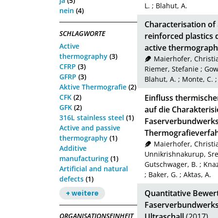
ja
(5)
L.
;
Blahut, A.
nein
(4)
Characterisation of a
SCHLAGWORTE
reinforced plastics
Active
active thermograp
thermography
(3)
Maierhofer, Christi
CFRP
(3)
Riemer, Stefanie
;
Gow
GFRP
(3)
Blahut, A.
;
Monte, C.
Aktive Thermografie
(2)
CFK
(2)
Einfluss thermische
GFK
(2)
auf die Charakterisi
316L stainless steel
(1)
Faserverbundwerkst
Active and passive
Thermografieverfa
thermography
(1)
Maierhofer, Christi
Additive
Unnikrishnakurup, Sr
manufacturing
(1)
Gutschwager, B.
;
Knaz
Artificial and natural
;
Baker, G.
;
Aktas, A.
defects
(1)
Quantitative Bewert
+ weitere
Faserverbundwerkst
Ultraschall
(2017)
ORGANISATIONSEINHEIT