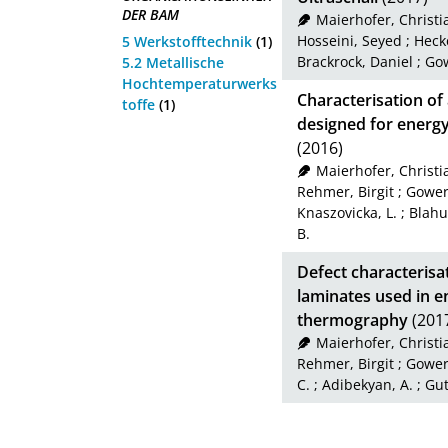
DER BAM
Maierhofer, Christi
Hosseini, Seyed
;
Heck
5 Werkstofftechnik
(1)
Brackrock, Daniel
;
Gow
5.2 Metallische
Hochtemperaturwerks
Characterisation of 
toffe
(1)
designed for energy
(2016)
Maierhofer, Christi
Rehmer, Birgit
;
Gower
Knaszovicka, L.
;
Blahut
B.
Defect characterisa
laminates used in e
thermography
(201
Maierhofer, Christi
Rehmer, Birgit
;
Gower
C.
;
Adibekyan, A.
;
Gut