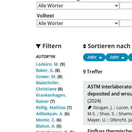
Volltext
Filtern
Sortieren nach
AUTOR*IN
Jahr
Jahr
Lodeiro, M.
(9)
Baker, G.
(8)
9
Treffer
Gower, M.
(8)
Maierhofer,
ASTM interlaborator
Christiane
(8)
deposited and wrou
Krankenhagen,
(2024)
Rainer
(7)
Röllig, Mathias
(7)
Dzugan, J.
;
Lucon, E
Adibekyan, A.
(6)
M.S.
;
Shao, S.
;
Shamsa
Monte, C.
(6)
Mayer, U.
;
Olbricht, J
Blahut, A.
(5)
Einfluss thermische