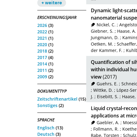
+ weitere
Dynamic light-scat
ERSCHEINUNGSJAHR
nanomaterial suspe
Nickel, C.
;
Angelstor
2026
(3)
Giebner, S.
;
Haase, A.
2022
(1)
Jungmann, D.
;
Kamins
2021
(1)
Oetken, M.
;
Schaeffer,
2020
(1)
der Kammer, F.
;
Kuhlb
2018
(2)
2017
(4)
Quantification of si
2014
(1)
within individual 
2011
(2)
view
(2017)
2009
(2)
Guehrs, E.
;
Schneid
;
Wittke, D.
;
López-Ser
DOKUMENTTYP
J.
;
Eisebitt, S.
;
Haase, 
Zeitschriftenartikel
(15)
Sonstiges
(2)
Liquid crystal-reco
applications at mic
SPRACHE
Gaebler, A.
;
Moessi
Englisch
(13)
;
Follmann, R.
;
Koether
Deutsch
(3)
Rabe, Torsten
;
Schulz