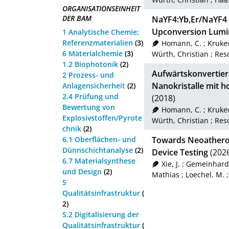
ORGANISATIONSEINHEIT
DER BAM
NaYF4:Yb,Er/NaYF4 
Upconversion Lumi
1 Analytische Chemie;
Referenzmaterialien
(3)
Homann, C.
;
Krukew
6 Materialchemie
(3)
Würth, Christian
;
Res
1.2 Biophotonik
(2)
Aufwärtskonvertier
2 Prozess- und
Nanokristalle mit
Anlagensicherheit
(2)
2.4 Prüfung und
(2018)
Bewertung von
Homann, C.
;
Krukew
Explosivstoffen/Pyrote
Würth, Christian
;
Res
chnik
(2)
6.1 Oberflächen- und
Towards Neoatheros
Dünnschichtanalyse
(2)
Device Testing
(202
6.7 Materialsynthese
Xie, J.
;
Gemeinhardt
und Design
(2)
Mathias
;
Loechel, M.
S
Qualitätsinfrastruktur
(
2)
S.2 Digitalisierung der
Qualitätsinfrastruktur
(