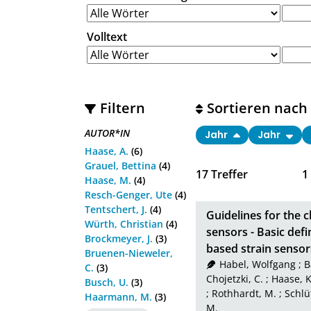
Volltext
Filtern
Sortieren nach
AUTOR*IN
Jahr
Jahr
Haase, A.
(6)
Grauel, Bettina
(4)
17
Treffer
1
Haase, M.
(4)
Resch-Genger, Ute
(4)
Tentschert, J.
(4)
Guidelines for the c
Würth, Christian
(4)
sensors - Basic def
Brockmeyer, J.
(3)
based strain sensor
Bruenen-Nieweler,
Habel, Wolfgang
;
B
C.
(3)
Chojetzki, C.
;
Haase, K
Busch, U.
(3)
;
Rothhardt, M.
;
Schlü
Haarmann, M.
(3)
M.