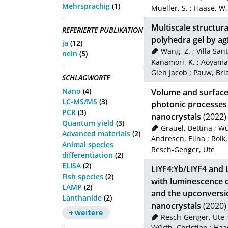
Mehrsprachig
(1)
Mueller, S.
;
Haase, W.
Multiscale structura
REFERIERTE PUBLIKATION
polyhedra gel by ag
ja
(12)
Wang, Z.
;
Villa Sant
nein
(5)
Kanamori, K.
;
Aoyama,
Glen Jacob
;
Pauw, Bri
SCHLAGWORTE
Nano
(4)
Volume and surface 
LC-MS/MS
(3)
photonic processes
PCR
(3)
nanocrystals
(2022)
Quantum yield
(3)
Grauel, Bettina
;
Wü
Advanced materials
(2)
Andresen, Elina
;
Roik,
Animal species
Resch-Genger, Ute
differentiation
(2)
ELISA
(2)
LiYF4:Yb/LiYF4 and 
Fish species
(2)
with luminescence d
LAMP
(2)
and the upconversi
Lanthanide
(2)
nanocrystals
(2020)
+ weitere
Resch-Genger, Ute
Würth, Christian
;
Haa