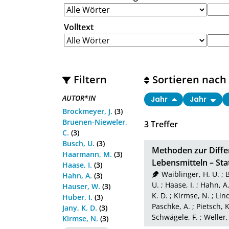
Volltext
Filtern
Sortieren nach
AUTOR*IN
Jahr
Jahr
Brockmeyer, J.
(3)
Bruenen-Nieweler,
3
Treffer
C.
(3)
Busch, U.
(3)
Methoden zur Differ
Haarmann, M.
(3)
Lebensmitteln – St
Haase, I.
(3)
Waiblinger, H. U.
;
B
Hahn, A.
(3)
U.
;
Haase, I.
;
Hahn, A
Hauser, W.
(3)
K. D.
;
Kirmse, N.
;
Lin
Huber, I.
(3)
Paschke, A.
;
Pietsch, K
Jany, K. D.
(3)
Schwägele, F.
;
Weller,
Kirmse, N.
(3)