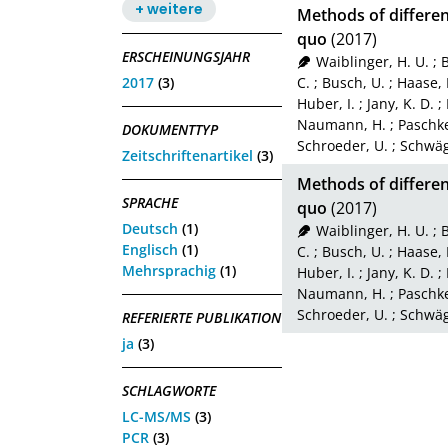
+ weitere
Methods of differen
quo
(2017)
ERSCHEINUNGSJAHR
Waiblinger, H. U.
;
B
2017
(3)
C.
;
Busch, U.
;
Haase, I
Huber, I.
;
Jany, K. D.
;
Naumann, H.
;
Paschke
DOKUMENTTYP
Schroeder, U.
;
Schwäg
Zeitschriftenartikel
(3)
Methods of different
SPRACHE
quo
(2017)
Deutsch
(1)
Waiblinger, H. U.
;
B
Englisch
(1)
C.
;
Busch, U.
;
Haase, I
Mehrsprachig
(1)
Huber, I.
;
Jany, K. D.
;
Naumann, H.
;
Paschke
Schroeder, U.
;
Schwäg
REFERIERTE PUBLIKATION
ja
(3)
SCHLAGWORTE
LC-MS/MS
(3)
PCR
(3)