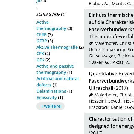
ja
(4)
Blahut, A.
;
Monte, C.
SCHLAGWORTE
Einfluss thermische
auf die Charakterisi
Active
thermography
(3)
Faserverbundwerkst
CFRP
(3)
Thermografieverfa
GFRP
(3)
Maierhofer, Christi
Aktive Thermografie
(2)
Unnikrishnakurup, Sr
CFK
(2)
Gutschwager, B.
;
Knaz
GFK
(2)
;
Baker, G.
;
Aktas, A.
Active and passive
thermography
(1)
Quantitative Bewert
Artificial and natural
Faserverbundwerkst
defects
(1)
Ultraschall
(2017)
Delaminations
(1)
Maierhofer, Christi
Emissivity
(1)
Hosseini, Seyed
;
Heck
+ weitere
Brackrock, Daniel
;
Gow
Characterisation of 
designed for energy
(2016)