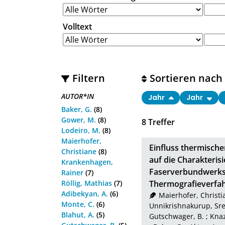
Volltext
Filtern
Sortieren nach
AUTOR*IN
Jahr
Jahr
Baker, G.
(8)
Gower, M.
(8)
8
Treffer
Lodeiro, M.
(8)
Maierhofer,
Einfluss thermische
Christiane
(8)
auf die Charakterisi
Krankenhagen,
Faserverbundwerkst
Rainer
(7)
Röllig, Mathias
(7)
Thermografieverfa
Adibekyan, A.
(6)
Maierhofer, Christi
Monte, C.
(6)
Unnikrishnakurup, Sr
Blahut, A.
(5)
Gutschwager, B.
;
Knaz