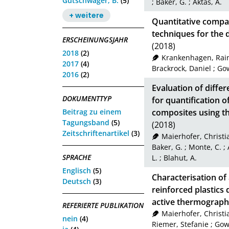
Gutschwager, B.
(5)
;
Baker, G.
;
Aktas, A.
+ weitere
Quantitative compar
techniques for the d
ERSCHEINUNGSJAHR
(2018)
2018
(2)
Krankenhagen, Rai
2017
(4)
Brackrock, Daniel
;
Gow
2016
(2)
Evaluation of diffe
DOKUMENTTYP
for quantification of
Beitrag zu einem
composites using th
Tagungsband
(5)
(2018)
Zeitschriftenartikel
(3)
Maierhofer, Christi
Baker, G.
;
Monte, C.
;
SPRACHE
L.
;
Blahut, A.
Englisch
(5)
Characterisation of a
Deutsch
(3)
reinforced plastics
active thermograp
REFERIERTE PUBLIKATION
Maierhofer, Christi
nein
(4)
Riemer, Stefanie
;
Gow