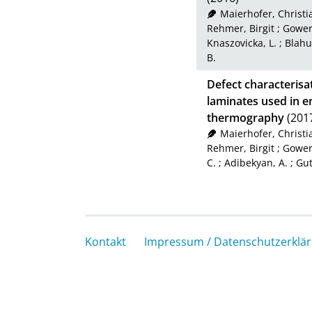
Maierhofer, Christi
Rehmer, Birgit
;
Gower
Knaszovicka, L.
;
Blahut
B.
Defect characterisa
laminates used in e
thermography
(201
Maierhofer, Christi
Rehmer, Birgit
;
Gower
C.
;
Adibekyan, A.
;
Gut
Kontakt
Impressum / Datenschutzerklä