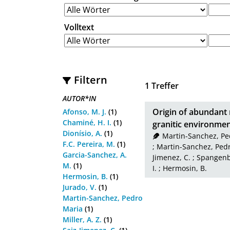
Volltext
Filtern
1
Treffer
AUTOR*IN
Origin of abundant
Afonso, M. J.
(1)
Chaminé, H. I.
(1)
granitic environme
Dionísio, A.
(1)
Martin-Sanchez, Pe
F.C. Pereira, M.
(1)
;
Martin-Sanchez, Ped
Garcia-Sanchez, A.
Jimenez, C.
;
Spangenbe
M.
(1)
I.
;
Hermosin, B.
Hermosin, B.
(1)
Jurado, V.
(1)
Martin-Sanchez, Pedro
Maria
(1)
Miller, A. Z.
(1)