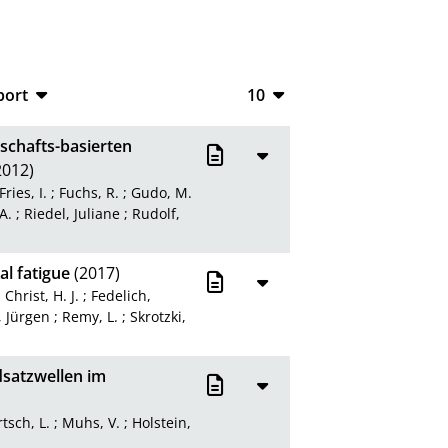
port
10
CSV
10
schafts-basierten
RIS
20
2012)
Fries, I.
;
Fuchs, R.
;
Gudo, M.
XML
50
A.
;
Riedel, Juliane
;
Rudolf,
100
al fatigue
(2017)
;
Christ, H. J.
;
Fedelich,
, Jürgen
;
Remy, L.
;
Skrotzki,
dsatzwellen im
tsch, L.
;
Muhs, V.
;
Holstein,