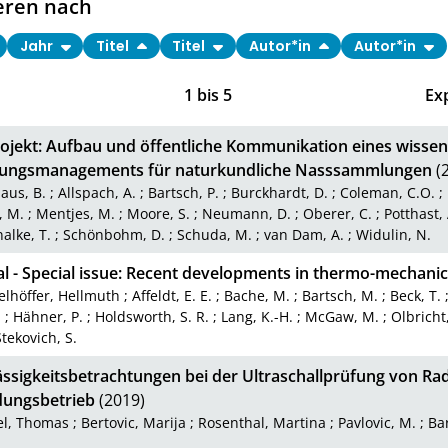
eren nach
Jahr
Titel
Titel
Autor*in
Autor*in
1
bis
5
Ex
ojekt: Aufbau und öffentliche Kommunikation eines wissen
ngsmanagements für naturkundliche Nasssammlungen
(
aus, B.
;
Allspach, A.
;
Bartsch, P.
;
Burckhardt, D.
;
Coleman, C.O.
;
, M.
;
Mentjes, M.
;
Moore, S.
;
Neumann, D.
;
Oberer, C.
;
Potthast, 
alke, T.
;
Schönbohm, D.
;
Schuda, M.
;
van Dam, A.
;
Widulin, N.
al - Special issue: Recent developments in thermo-mechanic
elhöffer, Hellmuth
;
Affeldt, E. E.
;
Bache, M.
;
Bartsch, M.
;
Beck, T.
d
;
Hähner, P.
;
Holdsworth, S. R.
;
Lang, K.-H.
;
McGaw, M.
;
Olbricht
tekovich, S.
ässigkeitsbetrachtungen bei der Ultraschallprüfung von Ra
dungsbetrieb
(2019)
el, Thomas
;
Bertovic, Marija
;
Rosenthal, Martina
;
Pavlovic, M.
;
Bar