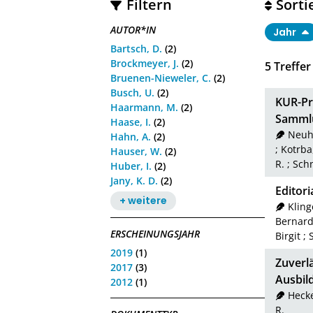
Filtern
Sorti
AUTOR*IN
Jahr
Bartsch, D.
(2)
Brockmeyer, J.
(2)
5
Treffer
Bruenen-Nieweler, C.
(2)
Busch, U.
(2)
KUR-Pr
Haarmann, M.
(2)
Sammlu
Haase, I.
(2)
Neuh
Hahn, A.
(2)
;
Kotrba
Hauser, W.
(2)
R.
;
Schn
Huber, I.
(2)
Jany, K. D.
(2)
Editori
+ weitere
Kling
Bernar
ERSCHEINUNGSJAHR
Birgit
;
S
2019
(1)
Zuverl
2017
(3)
Ausbil
2012
(1)
Heck
R.