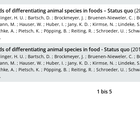
 of differentiating animal species in foods – Status quo
(2
inger, H. U.
;
Bartsch, D.
;
Brockmeyer, J.
;
Bruenen-Nieweler, C.
;
B
ann, M.
;
Hauser, W.
;
Huber, I.
;
Jany, K. D.
;
Kirmse, N.
;
Lindeke, S
hke, A.
;
Pietsch, K.
;
Pöpping, B.
;
Reiting, R.
;
Schroeder, U.
;
Schwä
.
 of differentiating animal species in food - Status quo
(201
inger, H. U.
;
Bartsch, D.
;
Brockmeyer, J.
;
Bruenen-Nieweler, C.
;
B
ann, M.
;
Hauser, W.
;
Huber, I.
;
Jany, K. D.
;
Kirmse, N.
;
Lindeke, S
hke, A.
;
Pietsch, K.
;
Pöpping, B.
;
Reiting, R.
;
Schroeder, U.
;
Schwä
.
1
bis
5