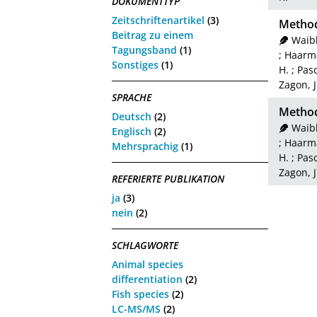
DOKUMENTTYP
Zeitschriftenartikel
(3)
Methods
Beitrag zu einem
Waibl
Tagungsband
(1)
;
Haarm
Sonstiges
(1)
H.
;
Pasc
Zagon, J
SPRACHE
Methods
Deutsch
(2)
Waibl
Englisch
(2)
;
Haarm
Mehrsprachig
(1)
H.
;
Pasc
Zagon, J
REFERIERTE PUBLIKATION
ja
(3)
nein
(2)
SCHLAGWORTE
Animal species
differentiation
(2)
Fish species
(2)
LC-MS/MS
(2)