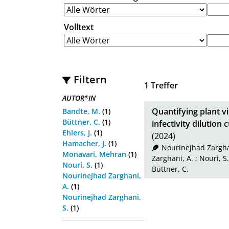
Volltext
Filtern
1
Treffer
AUTOR*IN
Quantifying plant v
Bandte, M.
(1)
Büttner, C.
(1)
infectivity dilutio
Ehlers, J.
(1)
(2024)
Hamacher, J.
(1)
Nourinejhad Zargha
Monavari, Mehran
(1)
Zarghani, A.
;
Nouri, S.
Nouri, S.
(1)
Büttner, C.
Nourinejhad Zarghani,
A.
(1)
Nourinejhad Zarghani,
S.
(1)