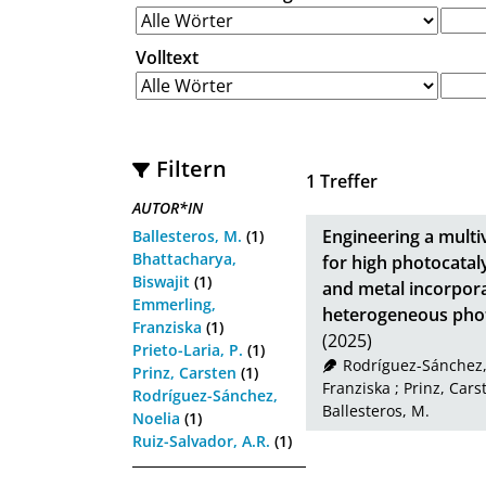
Volltext
Filtern
1
Treffer
AUTOR*IN
Engineering a multi
Ballesteros, M.
(1)
Bhattacharya,
for high photocataly
Biswajit
(1)
and metal incorporat
Emmerling,
heterogeneous phot
Franziska
(1)
(2025)
Prieto-Laria, P.
(1)
Rodríguez-Sánchez,
Prinz, Carsten
(1)
Franziska
;
Prinz, Cars
Rodríguez-Sánchez,
Ballesteros, M.
Noelia
(1)
Ruiz-Salvador, A.R.
(1)