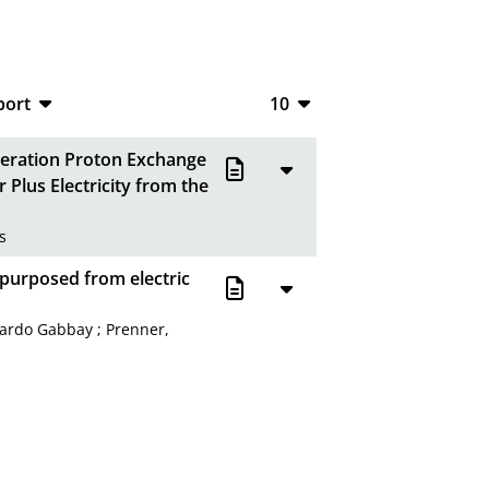
port
10
CSV
10
neration Proton Exchange
RIS
20
Plus Electricity from the
XML
50
s
100
epurposed from electric
cardo Gabbay
;
Prenner,