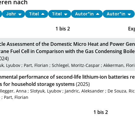
eren nach
Jahr
Titel
Titel
Autor*in
Autor*in
1
bis
2
Ex
ycle Assessment of the Domestic Micro Heat and Power Ge
ne Fuel Cell in Comparison with the Gas Condensing Boiler 
024)
uk, Lyubov
;
Part, Florian
;
Schlegel, Moritz-Caspar
;
Akkerman, Flori
mental performance of second-life lithium-ion batteries r
es for household storage systems
(2025)
dlegger, Anna
;
Slotyuk, Lyubov
;
Jandric, Aleksander
;
De Souza, Ri
e
;
Part, Florian
1
bis
2