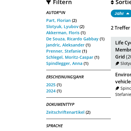
Filtern
Sorti
AUTOR*IN
Jahr
Part, Florian
(2)
Slotyuk, Lyubov
(2)
2
Treffer
Akkerman, Floris
(1)
De Souza, Ricardo Gabbay
(1)
Life C
Jandric, Aleksander
(1)
Membra
Prenner, Stefanie
(1)
Grid
(2
Schlegel, Moritz-Caspar
(1)
Spindlegger, Anna
(1)
Sloty
Environ
ERSCHEINUNGSJAHR
vehicl
2025
(1)
Spin
2024
(1)
Stefani
DOKUMENTTYP
Zeitschriftenartikel
(2)
SPRACHE