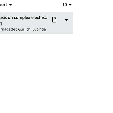
port
10
CSV
10
asis on complex electrical
RIS
20
)
ernadette
;
Gürlich, Lucinda
XML
50
100