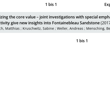
1
bis
1
Ex
ing the core value – joint investigations with special emph
tivity give new insights into Fontainebleau Sandstone
(2017
ch, Matthias
;
Kruschwitz, Sabine
;
Weller, Andreas
;
Mensching, B
1
bis
1