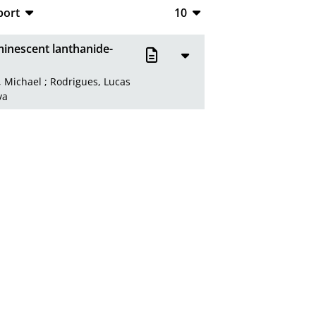
port
10
CSV
10
inescent lanthanide-
RIS
20
, Michael
;
Rodrigues, Lucas
XML
50
va
100