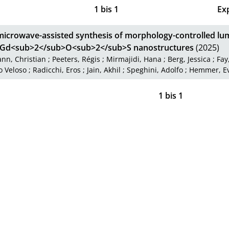
1
bis
1
Ex
microwave-assisted synthesis of morphology-controlled lum
Gd<sub>2</sub>O<sub>2</sub>S nanostructures
(2025)
nn, Christian
;
Peeters, Régis
;
Mirmajidi, Hana
;
Berg, Jessica
;
Fay
o Veloso
;
Radicchi, Eros
;
Jain, Akhil
;
Speghini, Adolfo
;
Hemmer, E
1
bis
1