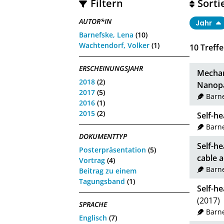
Filtern
Sorti
AUTOR*IN
Jahr
Barnefske, Lena
(10)
Wachtendorf, Volker
(1)
10
Treffe
ERSCHEINUNGSJAHR
Mechan
2018
(2)
Nanopa
2017
(5)
Barne
2016
(1)
2015
(2)
Self-h
Barne
DOKUMENTTYP
Self-he
Posterpräsentation
(5)
cable a
Vortrag
(4)
Barne
Beitrag zu einem
Tagungsband
(1)
Self-he
(2017)
SPRACHE
Barne
Englisch
(7)