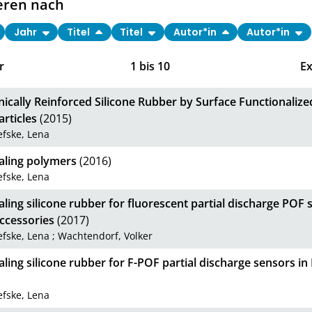
eren nach
Jahr
Titel
Titel
Autor*in
Autor*in
r
1
bis
10
E
ically Reinforced Silicone Rubber by Surface Functionaliz
rticles
(2015)
fske, Lena
ealing polymers
(2016)
fske, Lena
aling silicone rubber for fluorescent partial discharge POF 
ccessories
(2017)
fske, Lena
;
Wachtendorf, Volker
aling silicone rubber for F-POF partial discharge sensors in
fske, Lena