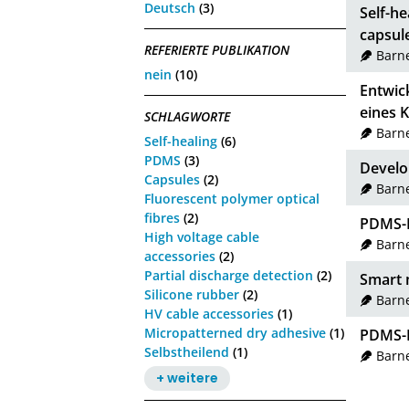
Deutsch
(3)
Self-he
capsule
REFERIERTE PUBLIKATION
Barne
nein
(10)
Entwic
eines 
SCHLAGWORTE
Barne
Self-healing
(6)
PDMS
(3)
Develop
Capsules
(2)
Barne
Fluorescent polymer optical
fibres
(2)
PDMS-P
High voltage cable
Barne
accessories
(2)
Partial discharge detection
(2)
Smart 
Silicone rubber
(2)
Barne
HV cable accessories
(1)
Micropatterned dry adhesive
(1)
PDMS-P
Selbstheilend
(1)
Barne
+ weitere