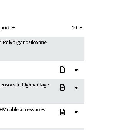
xport
10
CSV
10
ed Polyorganosiloxane
RIS
20
XML
50
100
sensors in high-voltage
 HV cable accessories