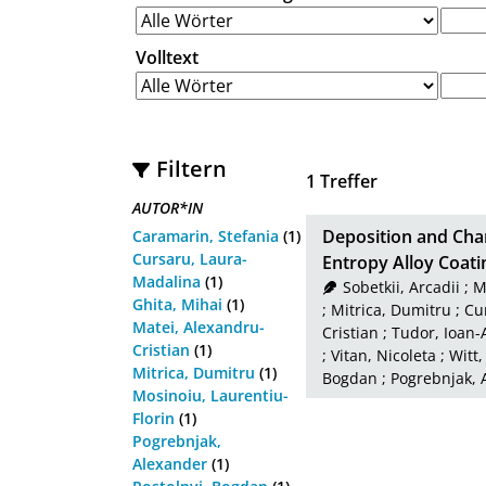
Volltext
Filtern
1
Treffer
AUTOR*IN
Deposition and Cha
Caramarin, Stefania
(1)
Cursaru, Laura-
Entropy Alloy Coat
Madalina
(1)
Sobetkii, Arcadii
;
M
Ghita, Mihai
(1)
;
Mitrica, Dumitru
;
Cu
Matei, Alexandru-
Cristian
;
Tudor, Ioan-
Cristian
(1)
;
Vitan, Nicoleta
;
Witt,
Mitrica, Dumitru
(1)
Bogdan
;
Pogrebnjak, 
Mosinoiu, Laurentiu-
Florin
(1)
Pogrebnjak,
Alexander
(1)