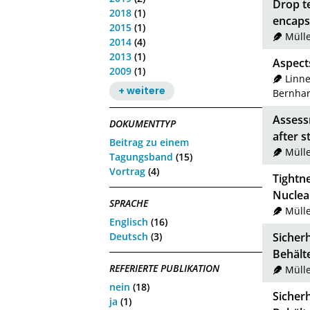
Drop t
2018
(1)
encaps
2015
(1)
Mülle
2014
(4)
2013
(1)
Aspect
2009
(1)
Linn
+ weitere
Bernha
Assess
DOKUMENTTYP
after s
Beitrag zu einem
Mülle
Tagungsband
(15)
Vortrag
(4)
Tightn
Nuclea
SPRACHE
Mülle
Englisch
(16)
Deutsch
(3)
Sicher
Behält
REFERIERTE PUBLIKATION
Mülle
nein
(18)
Sicher
ja
(1)