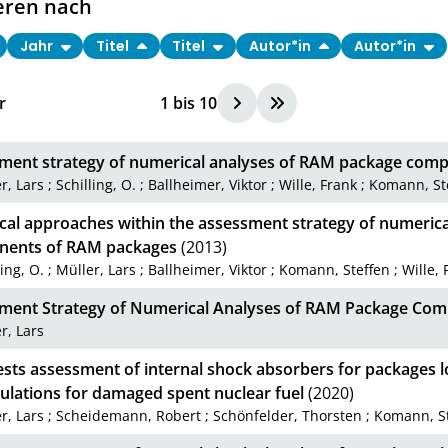
eren nach
Jahr
Titel
Titel
Autor*in
Autor*in
r
1
bis
10
ment strategy of numerical analyses of RAM package comp
r, Lars
;
Schilling, O.
;
Ballheimer, Viktor
;
Wille, Frank
;
Komann, St
cal approaches within the assessment strategy of numerica
ents of RAM packages
(2013)
ling, O.
;
Müller, Lars
;
Ballheimer, Viktor
;
Komann, Steffen
;
Wille, 
ment Strategy of Numerical Analyses of RAM Package Com
r, Lars
ests assessment of internal shock absorbers for packages 
ulations for damaged spent nuclear fuel
(2020)
r, Lars
;
Scheidemann, Robert
;
Schönfelder, Thorsten
;
Komann, S