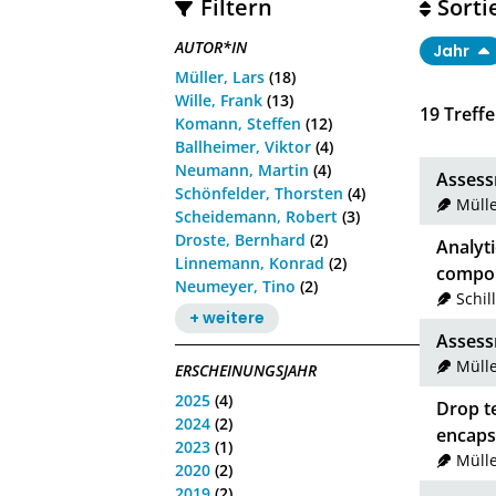
Filtern
Sorti
AUTOR*IN
Jahr
Müller, Lars
(18)
Wille, Frank
(13)
19
Treffe
Komann, Steffen
(12)
Ballheimer, Viktor
(4)
Neumann, Martin
(4)
Assess
Schönfelder, Thorsten
(4)
Mülle
Scheidemann, Robert
(3)
Droste, Bernhard
(2)
Analyti
Linnemann, Konrad
(2)
compon
Neumeyer, Tino
(2)
Schil
+ weitere
Assess
Mülle
ERSCHEINUNGSJAHR
2025
(4)
Drop t
2024
(2)
encaps
2023
(1)
Mülle
2020
(2)
2019
(2)