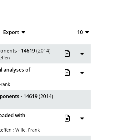
Export
10
CSV
10
onents - 14619
(2014)
RIS
20
effen
XML
50
l analyses of
100
Frank
ponents - 14619
(2014)
loaded with
teffen
;
Wille, Frank