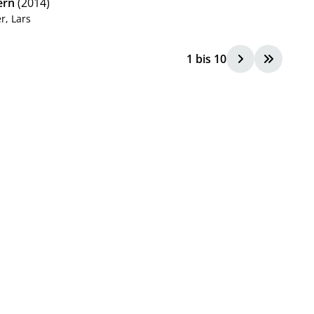
ern
(2014)
r, Lars
1
bis
10