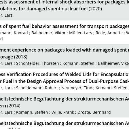
ests assessment of internal shock absorbers for packages 
ulations for damaged spent nuclear fuel
(2020)
r, Lars
s of spent fuel behavior assessment for transport package
emann, Konrad
;
Ballheimer, Viktor
;
Müller, Lars
;
Rolle, Annette
;
W
rd
ment experience on packages loaded with damaged spent nu
torage
(2018)
r, Lars
;
Schönfelder, Thorsten
;
Komann, Steffen
;
Ballheimer, Vikt
ess Verification Procedures of Welded Lids for Encapsulat
r Fuel in the Design Approval Process of Dual-Purpose Cas
r, Lars
;
Scheidemann, Robert
;
Neumeyer, Tino
;
Komann, Steffen
heitstechnische Begutachtung der strukturmechanischen A
ern
(2014)
r, Lars
;
Komann, Steffen
;
Wille, Frank
;
Droste, Bernhard
heitstechnische Begutachtung der strukturmechanischen A