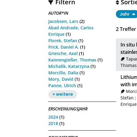
Filtern
Sorti
AUTOR*IN
Jahr
Jacobsen, Lars
(2)
Abad Andrade, Carlos
2
Treffer
Enrique
(1)
Florek, Stefan
(1)
In sit
Frick, Daniel A.
(1)
stainle
Griesche, Axel
(1)
Tapar
Kannengießer, Thomas
(1)
Thomas
Michalik, Katarzyna
(1)
Morcillo, Dalia
(1)
Lithium
Mory, David
(1)
with i
Panne, Ulrich
(1)
Morci
+ weitere
Stefan
Enrique
ERSCHEINUNGSJAHR
2024
(1)
2018
(1)