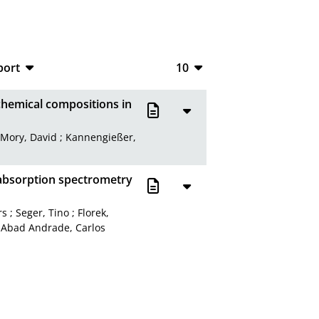
port
10
CSV
10
hemical compositions in
RIS
20
;
Mory, David
;
Kannengießer,
XML
50
100
 absorption spectrometry
rs
;
Seger, Tino
;
Florek,
;
Abad Andrade, Carlos