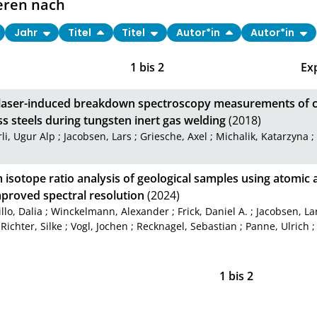
eren nach
Jahr
Titel
Titel
Autor*in
Autor*in
1
bis
2
Ex
u laser-induced breakdown spectroscopy measurements of c
ss steels during tungsten inert gas welding
(2018)
li, Ugur Alp
;
Jacobsen, Lars
;
Griesche, Axel
;
Michalik, Katarzyna
 isotope ratio analysis of geological samples using atomic
mproved spectral resolution
(2024)
llo, Dalia
;
Winckelmann, Alexander
;
Frick, Daniel A.
;
Jacobsen, La
;
Richter, Silke
;
Vogl, Jochen
;
Recknagel, Sebastian
;
Panne, Ulrich
1
bis
2