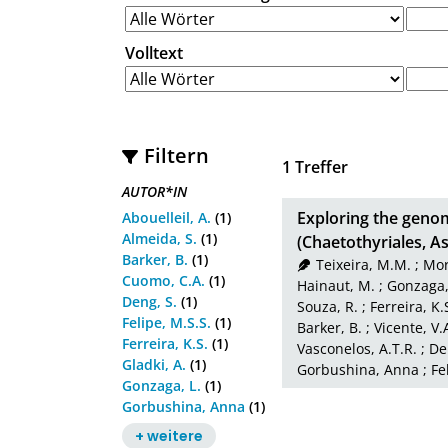
Volltext
Filtern
1
Treffer
AUTOR*IN
Exploring the genomi
Abouelleil, A.
(1)
Almeida, S.
(1)
(Chaetothyriales, 
Barker, B.
(1)
Teixeira, M.M.
;
Mor
Cuomo, C.A.
(1)
Hainaut, M.
;
Gonzaga,
Deng, S.
(1)
Souza, R.
;
Ferreira, K.
Felipe, M.S.S.
(1)
Barker, B.
;
Vicente, V.
Ferreira, K.S.
(1)
Vasconelos, A.T.R.
;
De
Gladki, A.
(1)
Gorbushina, Anna
;
Fe
Gonzaga, L.
(1)
Gorbushina, Anna
(1)
+ weitere