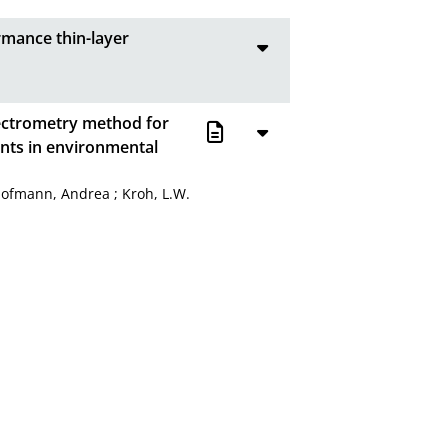
rmance thin-layer
a
ectrometry method for
ants in environmental
ofmann, Andrea
;
Kroh, L.W.