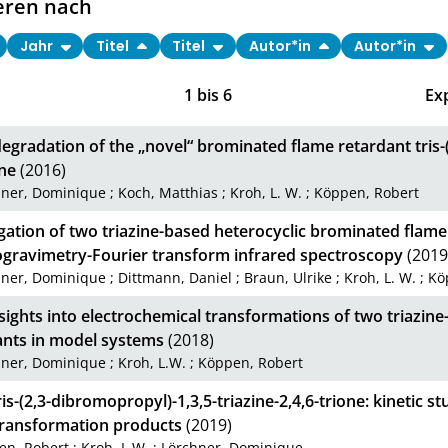
eren nach
Jahr
Titel
Titel
Autor*in
Autor*in
1
bis
6
Ex
egradation of the „novel“ brominated flame retardant tris-
ine
(2016)
hner, Dominique
;
Koch, Matthias
;
Kroh, L. W.
;
Köppen, Robert
gation of two triazine-based heterocyclic brominated flam
gravimetry-Fourier transform infrared spectroscopy
(2019
hner, Dominique
;
Dittmann, Daniel
;
Braun, Ulrike
;
Kroh, L. W.
;
Kö
nsights into electrochemical transformations of two triazi
ants in model systems
(2018)
hner, Dominique
;
Kroh, L.W.
;
Köppen, Robert
ris-(2,3-dibromopropyl)-1,3,5-triazine-2,4,6-trione: kinetic s
ransformation products
(2019)
en, Robert
;
Kroh, L.W.
;
Lörchner, Dominique