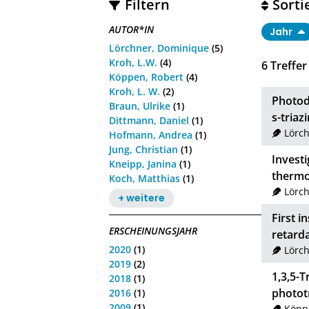
Filtern
Sorti
AUTOR*IN
Jahr
Lörchner, Dominique
(5)
Kroh, L.W.
(4)
6
Treffer
Köppen, Robert
(4)
Kroh, L. W.
(2)
Photod
Braun, Ulrike
(1)
s-triaz
Dittmann, Daniel
(1)
Lörc
Hofmann, Andrea
(1)
Jung, Christian
(1)
Investi
Kneipp, Janina
(1)
thermo
Koch, Matthias
(1)
Lörc
+ weitere
First i
ERSCHEINUNGSJAHR
retard
2020
(1)
Lörc
2019
(2)
1,3,5-T
2018
(1)
photot
2016
(1)
2009
(1)
Köpp