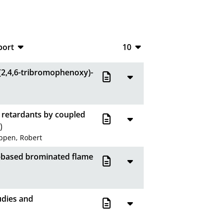
port
10
CSV
10
(2,4,6-tribromophenoxy)-
RIS
20
XML
50
e retardants by coupled
100
)
ppen, Robert
ne-based brominated flame
tudies and