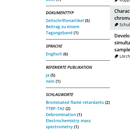
Charact
DOKUMENTTYP
chroma
Zeitschriftenartikel
(5)
Schul
Beitrag zu einem
Tagungsband
(1)
Develo
simult
SPRACHE
sample
Englisch
(6)
Lörc
REFERIERTE PUBLIKATION
ja
(5)
nein
(1)
SCHLAGWORTE
Brominated flame retardants
(2)
TTBP-TAZ
(2)
Debromination
(1)
Electrochemistry mass
spectrometry
(1)